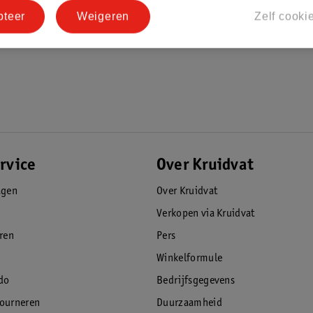
pteer
Weigeren
Zelf cooki
rvice
Over Kruidvat
agen
Over Kruidvat
Verkopen via Kruidvat
eren
Pers
Winkelformule
do
Bedrijfsgegevens
tourneren
Duurzaamheid