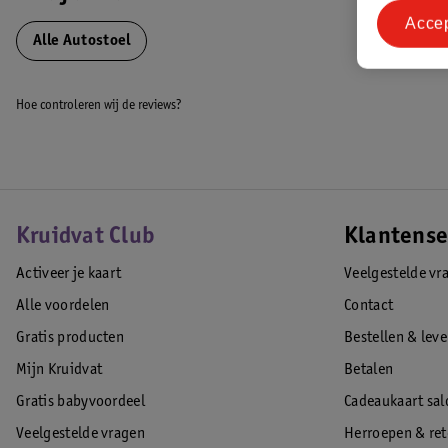
verkrijgbaar)
Acce
EAN code:3800931051235
Alle Autostoel
Hoe controleren wij de reviews?
Kruidvat Club
Klantense
Activeer je kaart
Veelgestelde vr
Alle voordelen
Contact
Gratis producten
Bestellen & lev
Mijn Kruidvat
Betalen
Gratis babyvoordeel
Cadeaukaart sal
Veelgestelde vragen
Herroepen & re