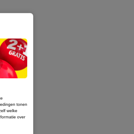
te
iedingen tonen
zelf welke
formatie over