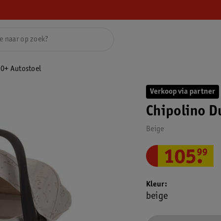
 0+ Autostoel
Verkoop via partner
Chipolino D
Beige
105
.
99
Kleur
beige