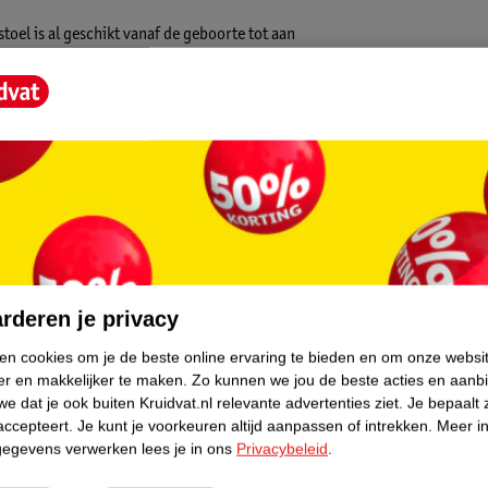
oel is al geschikt vanaf de geboorte tot aan
p en een 3-puntsveiligheidsgordel. Hierdoor
s afneembaar en wasbaar.
nderwagen samen met de autostoel adapters
core.
rderen je privacy
ken cookies om je de beste online ervaring te bieden en om onze websi
er en makkelijker te maken.
Zo kunnen we jou de beste acties en aanb
e dat je ook buiten Kruidvat.nl relevante advertenties ziet.
Je bepaalt 
accepteert.
Je kunt je voorkeuren altijd aanpassen of intrekken.
Meer in
gegevens verwerken lees je in ons
Privacybeleid
.
stoel adapters links en rechts (los