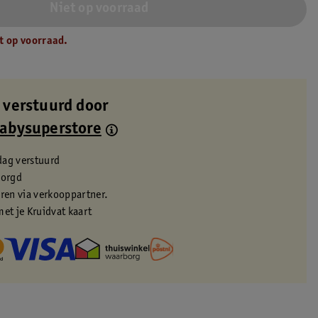
Niet op voorraad
t op voorraad.
 verstuurd door
Babysuperstore
dag verstuurd
zorgd
eren via verkooppartner.
met je Kruidvat kaart