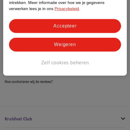
intrekken.
Meer informatie over hoe we je gegevens
Impact Score.
verwerken lees je in ons
Privacybeleid
.
Meer informatie
Accepteer
Bestel & Bezorginformatie
Weigeren
Bekijk ook
Zelf cookies beheren
Alle Babykameraccessoires
Hoe controleren wij de reviews?
Kruidvat Club