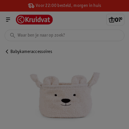
Voor 22:00 besteld, morgen in huis
0
.
00
Babykameraccessoires