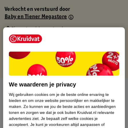
Verkocht en verstuurd door
Baby en Tiener Megastore
Binnen 1 werkdag verstuurd
Gratis thuisbezorgd
Gratis retourneren via verkooppartner.
Gratis punten met je Kruidvat kaart
We waarderen je privacy
Over dit product
Wij gebruiken cookies om je de beste online ervaring te
Productinformatie
bieden en om onze website persoonlijker en makkelijker te
maken.
Zo kunnen we jou de beste acties en aanbiedingen
tonen en zorgen we dat je ook buiten Kruidvat.nl relevante
Nature Impact Score
advertenties ziet.
Je bepaalt zelf welke cookies je
accepteert.
Je kunt je voorkeuren altijd aanpassen of
Dit product heeft (nog) geen Nature