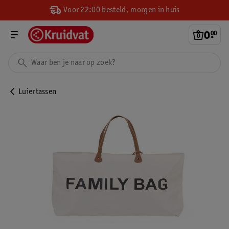
Voor 22:00 besteld, morgen in huis
0
.
00
Luiertassen