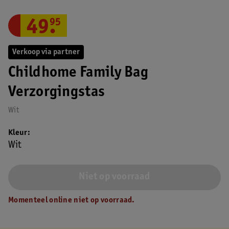
49
.
95
Verkoop via partner
Childhome Family Bag
Verzorgingstas
Wit
Kleur
Wit
Niet op voorraad
Momenteel online niet op voorraad.