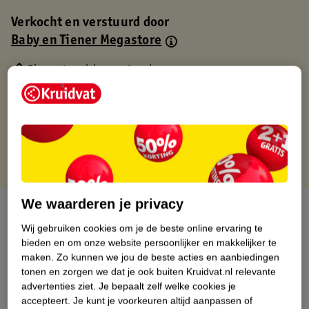
Verkocht en verstuurd door
Baby en Tiener Megastore
Binnen 1 werkdag verstuurd
Gratis thuisbezorgd
Gratis retourneren via verkooppartner.
Gratis punten met je Kruidvat kaart
We waarderen je privacy
Over dit product
Wij gebruiken cookies om je de beste online ervaring te
Productinformatie
bieden en om onze website persoonlijker en makkelijker te
maken.
Zo kunnen we jou de beste acties en aanbiedingen
tonen en zorgen we dat je ook buiten Kruidvat.nl relevante
Nature Impact Score
advertenties ziet.
Je bepaalt zelf welke cookies je
accepteert.
Je kunt je voorkeuren altijd aanpassen of
Dit product heeft (nog) geen Nature