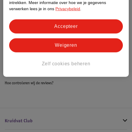
intrekken.
Meer informatie over hoe we je gegevens
Impact Score.
verwerken lees je in ons
Privacybeleid
.
Meer informatie
Accepteer
Bestel & Bezorginformatie
Weigeren
Bekijk ook
Zelf cookies beheren
Alle Luiertassen
Hoe controleren wij de reviews?
Kruidvat Club