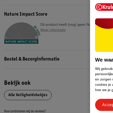
EAN code:5420007146207
Nature Impact Score
Dit product heeft (nog) geen Nature Impact S
Meer informatie
We waa
Bestel & Bezorginformatie
Wij gebrui
persoonlijk
en zorgen w
Bekijk ook
cookies je 
hoe we je 
Alle Veiligheidshekjes
Acce
Hoe controleren wij de reviews?