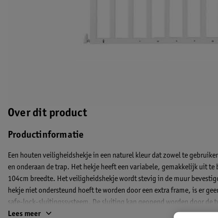
Over dit product
Productinformatie
Een houten veiligheidshekje in een naturel kleur dat zowel te gebruike
en onderaan de trap. Het hekje heeft een variabele, gemakkelijk uit t
104cm breedte. Het veiligheidshekje wordt stevig in de muur bevesti
hekje niet ondersteund hoeft te worden door een extra frame, is er gee
safe-lock-sluitingssysteem. De sluiting kan geopend worden door de 
te liften. Het hekje kan aan beide kanten geopend worden. Afmetingen
Lees meer