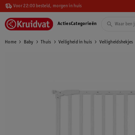
Voor 22:00 besteld, morgen in huis
Acties
Categorieën
Home
Baby
Thuis
Veiligheid in huis
Veiligheidshekjes