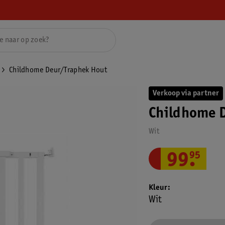
Childhome Deur/Traphek Hout
Verkoop via partner
Childhome 
Wit
99
.
95
Kleur
Wit