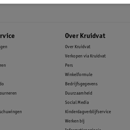
rvice
Over Kruidvat
agen
Over Kruidvat
Verkopen via Kruidvat
eren
Pers
Winkelformule
do
Bedrijfsgegevens
tourneren
Duurzaamheid
Social Media
rschuwingen
Kinderdagverblijfservice
Werken bij