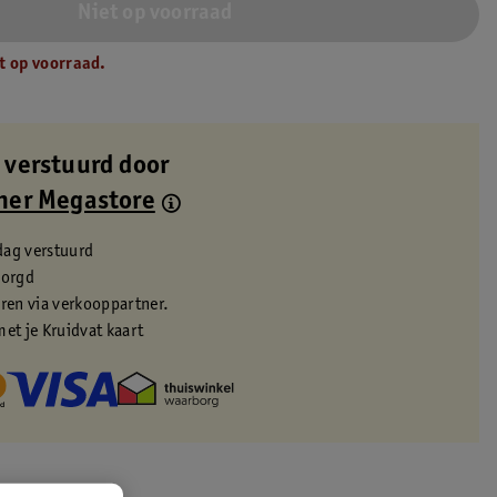
Niet op voorraad
t op voorraad.
 verstuurd door
ner Megastore
dag verstuurd
zorgd
eren via verkooppartner.
met je Kruidvat kaart