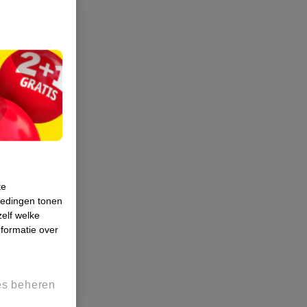
te
iedingen tonen
zelf welke
formatie over
es beheren