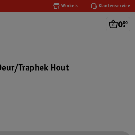
Winkels
Klantenservice
0
.
00
Deur/Traphek Hout