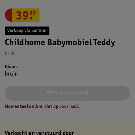
39
.
99
Verkoop via partner
Childhome Babymobiel Teddy
Bruin
Kleur
bruin
Niet op voorraad
Momenteel online niet op voorraad.
Verkocht en verstuurd door