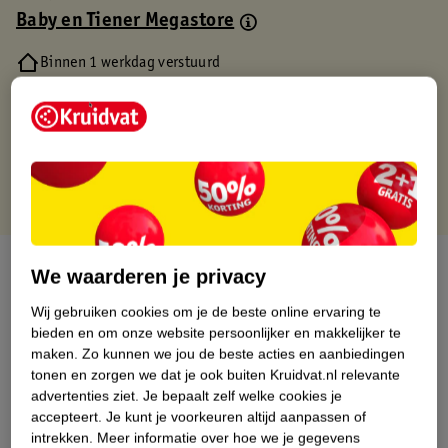
Baby en Tiener Megastore
Binnen 1 werkdag verstuurd
Gratis thuisbezorgd
Gratis retourneren via verkooppartner.
Gratis punten met je Kruidvat kaart
Over dit product
We waarderen je privacy
Productinformatie
Wij gebruiken cookies om je de beste online ervaring te
bieden en om onze website persoonlijker en makkelijker te
maken.
Zo kunnen we jou de beste acties en aanbiedingen
Nature Impact Score
tonen en zorgen we dat je ook buiten Kruidvat.nl relevante
advertenties ziet.
Je bepaalt zelf welke cookies je
Dit product heeft (nog) geen Nature
accepteert.
Je kunt je voorkeuren altijd aanpassen of
Impact Score.
intrekken.
Meer informatie over hoe we je gegevens
Meer informatie