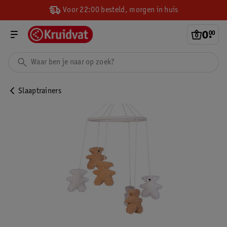
Voor 22:00 besteld, morgen in huis
0
.
00
Slaaptrainers