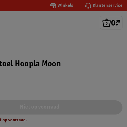
Winkels
Klantenservice
0
.
00
toel Hoopla Moon
Niet op voorraad
t op voorraad.