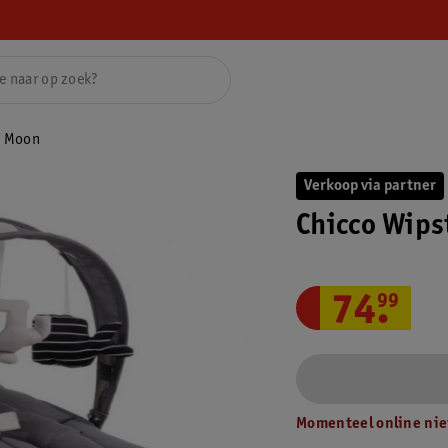
a Moon
Verkoop via partner
Chicco Wips
74
.
99
Momenteel online nie