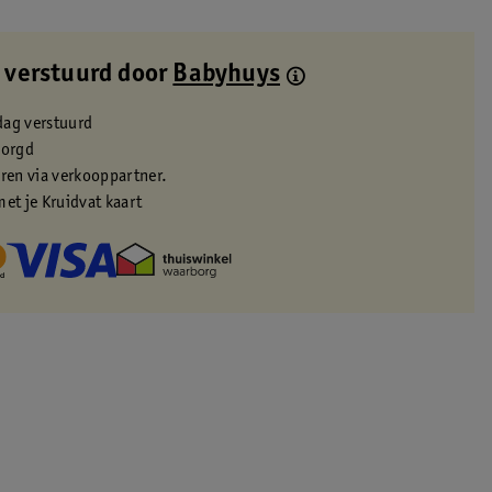
 verstuurd door
Babyhuys
dag verstuurd
zorgd
eren via verkooppartner.
met je Kruidvat kaart