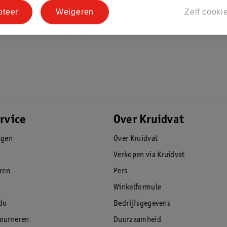
pteer
Weigeren
Zelf cooki
rvice
Over Kruidvat
agen
Over Kruidvat
Verkopen via Kruidvat
eren
Pers
Winkelformule
do
Bedrijfsgegevens
tourneren
Duurzaamheid