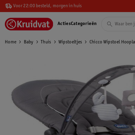
Voor 22:00 besteld, morgen in huis
Acties
Categorieën
Home
Baby
Thuis
Wipstoeltjes
Chicco Wipstoel Hoopl