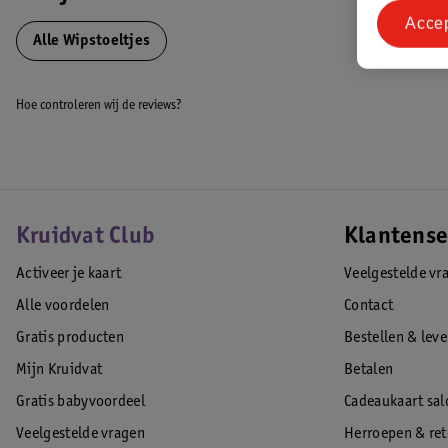
Acce
Inhoud:
Alle Wipstoeltjes
1 Ligstoel
Hoe controleren wij de reviews?
1 Speelboog
1 Verkleiner met veiligheidsgordel
EAN code:8058664125043
Kruidvat Club
Klantense
Activeer je kaart
Veelgestelde vr
Alle voordelen
Contact
Gratis producten
Bestellen & lev
Mijn Kruidvat
Betalen
Gratis babyvoordeel
Cadeaukaart sal
Veelgestelde vragen
Herroepen & re