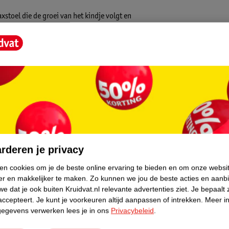
xstoel die de groei van het kindje volgt en
 is de Chicco Hoopla te gebruiken als
 de Chicco Hoopla worden gebruikt als
ijderen (van 12 maanden tot 18kg). Dankzij
verstelbaar, zodat de meest comfortabele
ruikt worden. De Chicco Hoopla is uitgerust
boog verschoven kunnen worden, om elke dag
bieden het kindje verschillende
core.
poten zorgen ervoor dat de wipstoel
akkelijk meegenomen worden aan de
rderen je privacy
ken cookies om je de beste online ervaring te bieden en om onze websi
er en makkelijker te maken.
Zo kunnen we jou de beste acties en aanb
e dat je ook buiten Kruidvat.nl relevante advertenties ziet.
Je bepaalt 
accepteert.
Je kunt je voorkeuren altijd aanpassen of intrekken.
Meer in
gegevens verwerken lees je in ons
Privacybeleid
.