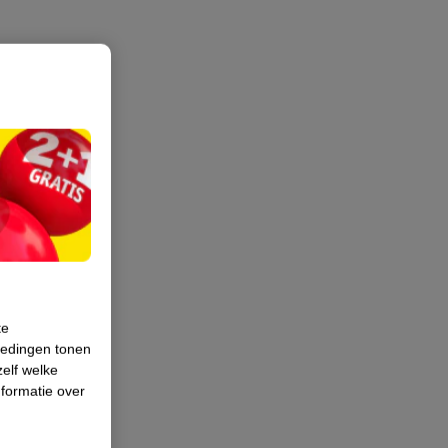
te
iedingen tonen
zelf welke
formatie over