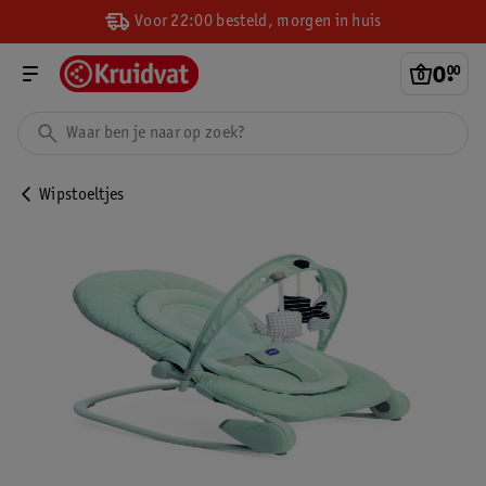
Voor 22:00 besteld, morgen in huis
0
.
00
Wipstoeltjes