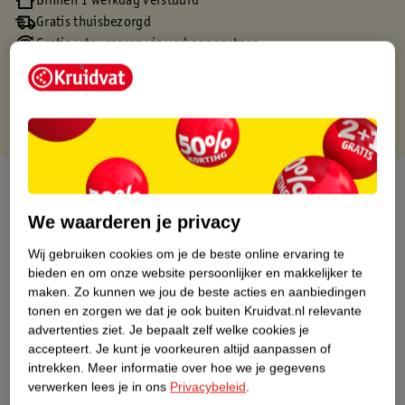
Binnen 1 werkdag verstuurd
Gratis thuisbezorgd
Gratis retourneren via verkooppartner.
Gratis punten met je Kruidvat kaart
Over dit product
We waarderen je privacy
Productinformatie
Wij gebruiken cookies om je de beste online ervaring te
bieden en om onze website persoonlijker en makkelijker te
Nature Impact Score
maken.
Zo kunnen we jou de beste acties en aanbiedingen
Dit product heeft (nog) geen Nature
tonen en zorgen we dat je ook buiten Kruidvat.nl relevante
Impact Score.
advertenties ziet.
Je bepaalt zelf welke cookies je
Meer informatie
accepteert.
Je kunt je voorkeuren altijd aanpassen of
intrekken.
Meer informatie over hoe we je gegevens
verwerken lees je in ons
Privacybeleid
.