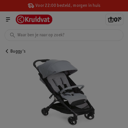
Voor 22:00 besteld, morgen in huis
0
.
00
Buggy's