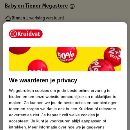
Baby en Tiener Megastore
Binnen 1 werkdag verstuurd
Gratis thuisbezorgd
Gratis retourneren via verkooppartner.
Gratis punten met je Kruidvat kaart
Over dit product
We waarderen je privacy
Productinformatie
Wij gebruiken cookies om je de beste online ervaring te
bieden en om onze website persoonlijker en makkelijker te
maken.
Zo kunnen we jou de beste acties en aanbiedingen
Nature Impact Score
tonen en zorgen we dat je ook buiten Kruidvat.nl relevante
advertenties ziet.
Je bepaalt zelf welke cookies je
Dit product heeft (nog) geen Nature
accepteert.
Je kunt je voorkeuren altijd aanpassen of
Impact Score.
intrekken.
Meer informatie over hoe we je gegevens
Meer informatie