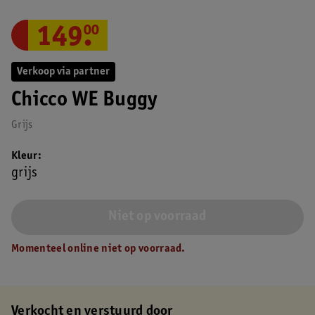
149
.
00
Verkoop via partner
Chicco WE Buggy
Grijs
Kleur
grijs
Niet op voorraad
Momenteel online niet op voorraad.
Verkocht en verstuurd door