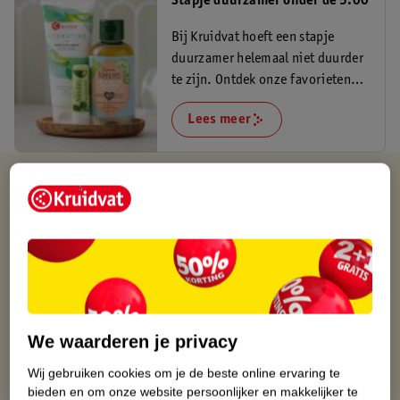
Stapje duurzamer onder de 5.00
Bij Kruidvat hoeft een stapje
duurzamer helemaal niet duurder
te zijn. Ontdek onze favorieten
onder de 5 euro.
Lees meer
Verkocht en verstuurd door
Baby en Tiener Megastore
Binnen 1 werkdag verstuurd
Gratis thuisbezorgd
Gratis retourneren via verkooppartner.
Gratis punten met je Kruidvat kaart
We waarderen je privacy
Wij gebruiken cookies om je de beste online ervaring te
bieden en om onze website persoonlijker en makkelijker te