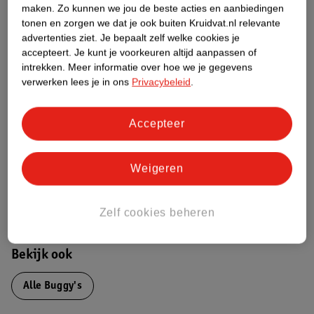
maken.
Zo kunnen we jou de beste acties en aanbiedingen
Over dit product
tonen en zorgen we dat je ook buiten Kruidvat.nl relevante
advertenties ziet.
Je bepaalt zelf welke cookies je
Productinformatie
accepteert.
Je kunt je voorkeuren altijd aanpassen of
intrekken.
Meer informatie over hoe we je gegevens
verwerken lees je in ons
Privacybeleid
.
Nature Impact Score
Dit product heeft (nog) geen Nature
Accepteer
Impact Score.
Meer informatie
Weigeren
Bestel & Bezorginformatie
Zelf cookies beheren
Bekijk ook
Alle Buggy's