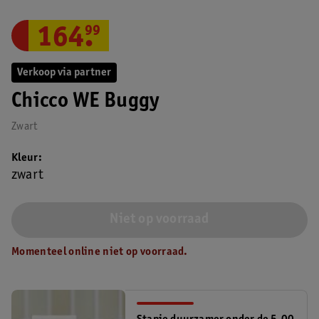
164
.
99
Verkoop via partner
Chicco WE Buggy
Zwart
Kleur
zwart
Niet op voorraad
Momenteel online niet op voorraad.