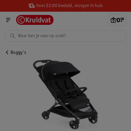
Voor 22:00 besteld, morgen in huis
0
.
00
Buggy's