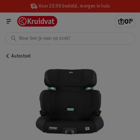
Voor 22:00 besteld, morgen in huis
0
.
00
Autostoel