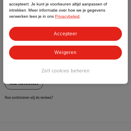
Nature Impact Score
accepteert.
Je kunt je voorkeuren altijd aanpassen of
intrekken.
Meer informatie over hoe we je gegevens
Dit product heeft (nog) geen Nature
verwerken lees je in ons
Privacybeleid
.
Impact Score.
Meer informatie
Accepteer
Bestel & Bezorginformatie
Weigeren
Bekijk ook
Zelf cookies beheren
Alle Autostoel
Hoe controleren wij de reviews?