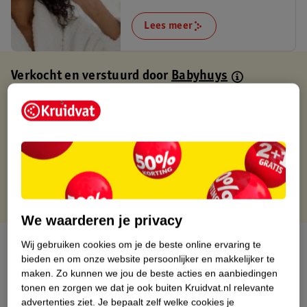
Lees meer
Verkocht en verstuurd door
Babyhuys
Binnen 1 werkdag verstuurd
Gratis thuisbezorgd
Gratis retourneren via verkooppartner.
Gratis punten met je Kruidvat kaart
We waarderen je privacy
Over dit product
Wij gebruiken cookies om je de beste online ervaring te
bieden en om onze website persoonlijker en makkelijker te
maken.
Zo kunnen we jou de beste acties en aanbiedingen
Productinformatie
tonen en zorgen we dat je ook buiten Kruidvat.nl relevante
advertenties ziet.
Je bepaalt zelf welke cookies je