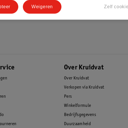
pteer
Weigeren
Zelf cooki
rvice
Over Kruidvat
agen
Over Kruidvat
Verkopen via Kruidvat
eren
Pers
Winkelformule
do
Bedrijfsgegevens
tourneren
Duurzaamheid