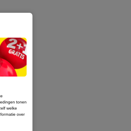
te
iedingen tonen
zelf welke
formatie over