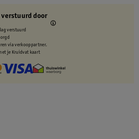
 verstuurd door
dag verstuurd
zorgd
eren via verkooppartner.
met je Kruidvat kaart