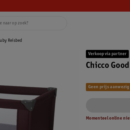
uby Reisbed
Verkoop via partner
Chicco Good
Geen prijs aanwezig
Momenteel online nie