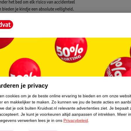
der het bed om elk risico van accidenteel
 bieden je kindje een absolute veiligheid.
core.
rderen je privacy
ken cookies om je de beste online ervaring te bieden en om onze websi
er en makkelijker te maken.
Zo kunnen we jou de beste acties en aanb
e dat je ook buiten Kruidvat.nl relevante advertenties ziet.
Je bepaalt 
accepteert.
Je kunt je voorkeuren altijd aanpassen of intrekken.
Meer in
gegevens verwerken lees je in ons
Privacybeleid
.