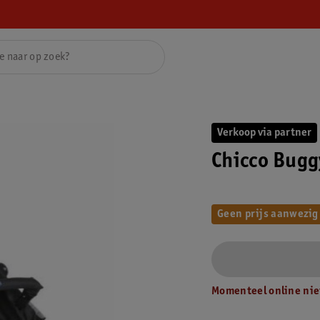
Verkoop via partner
Chicco Bugg
Geen prijs aanwezig
Momenteel online nie