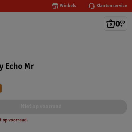
Winkels
Klantenservice
0
.
00
y Echo Mr
Niet op voorraad
t op voorraad.