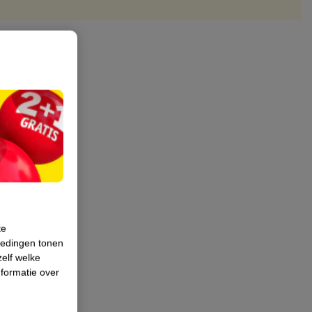
te
iedingen tonen
zelf welke
formatie over