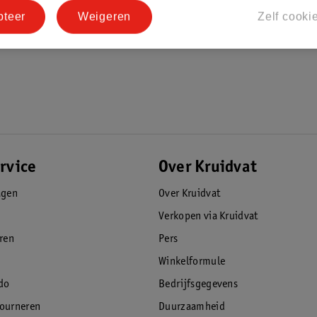
pteer
Weigeren
Zelf cooki
rvice
Over Kruidvat
agen
Over Kruidvat
Verkopen via Kruidvat
eren
Pers
Winkelformule
do
Bedrijfsgegevens
tourneren
Duurzaamheid