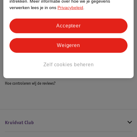
intrekken.
Meer informatie over hoe we je gegevens
Impact Score.
verwerken lees je in ons
Privacybeleid
.
Meer informatie
Accepteer
Bestel & Bezorginformatie
Weigeren
Bekijk ook
Zelf cookies beheren
Meer
Caudalie
Alle Oogcreme
Hoe controleren wij de reviews?
Kruidvat Club