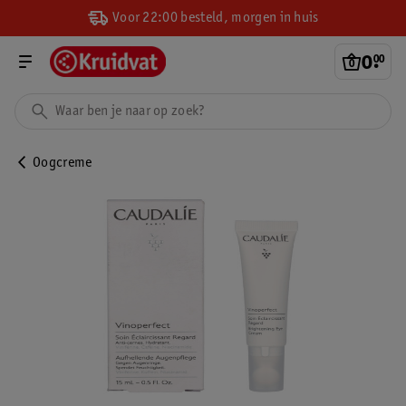
Voor 22:00 besteld, morgen in huis
0
.
00
Oogcreme