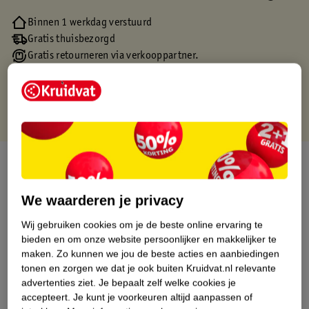
Binnen 1 werkdag verstuurd
Gratis thuisbezorgd
Gratis retourneren via verkooppartner.
Gratis punten met je Kruidvat kaart
Over dit product
Productinformatie
We waarderen je privacy
Wij gebruiken cookies om je de beste online ervaring te
Etiketinformatie
bieden en om onze website persoonlijker en makkelijker te
maken.
Zo kunnen we jou de beste acties en aanbiedingen
tonen en zorgen we dat je ook buiten Kruidvat.nl relevante
Nature Impact Score
advertenties ziet.
Je bepaalt zelf welke cookies je
accepteert.
Je kunt je voorkeuren altijd aanpassen of
Dit product heeft (nog) geen Nature