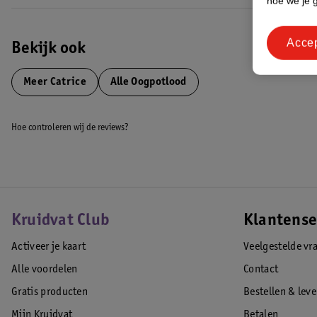
hoe we je 
Acce
Bekijk ook
Meer
Catrice
Alle Oogpotlood
Hoe controleren wij de reviews?
Kruidvat Club
Klantense
Activeer je kaart
Veelgestelde vr
Alle voordelen
Contact
Gratis producten
Bestellen & lev
Mijn Kruidvat
Betalen