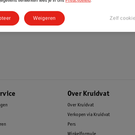
gegevens verwerken lees je in ons
Privacybeleid
.
pteer
Weigeren
Zelf cooki
rvice
Over Kruidvat
agen
Over Kruidvat
Verkopen via Kruidvat
eren
Pers
Winkelformule