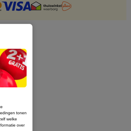
te
iedingen tonen
zelf welke
formatie over