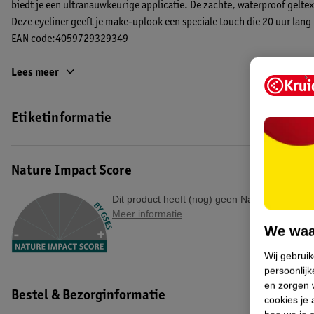
biedt je een ultranauwkeurige applicatie. De zachte, waterproof geltext
Deze eyeliner geeft je make-uplook een speciale touch die 20 uur lang
EAN code:4059729329349
Lees meer
Etiketinformatie
Nature Impact Score
Dit product heeft (nog) geen Nature Impact S
Meer informatie
We waa
Wij gebrui
persoonlijk
en zorgen w
Bestel & Bezorginformatie
cookies je 