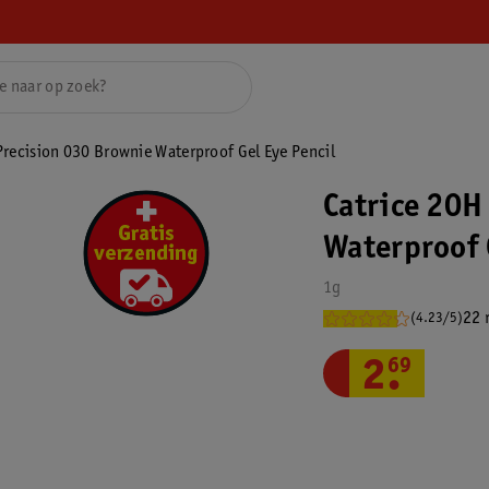
Precision 030 Brownie Waterproof Gel Eye Pencil
Catrice 20H
Waterproof 
1g
22 
(4.23/5)
2
.
69