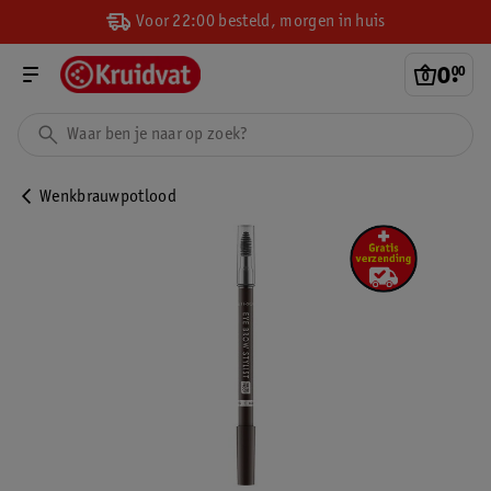
Voor 22:00 besteld, morgen in huis
0
.
00
Wenkbrauwpotlood