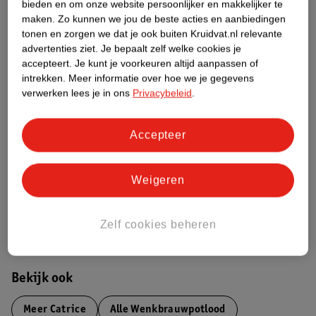
Over dit product
bieden en om onze website persoonlijker en makkelijker te
maken.
Zo kunnen we jou de beste acties en aanbiedingen
Productinformatie
tonen en zorgen we dat je ook buiten Kruidvat.nl relevante
advertenties ziet.
Je bepaalt zelf welke cookies je
accepteert.
Je kunt je voorkeuren altijd aanpassen of
Etiketinformatie
intrekken.
Meer informatie over hoe we je gegevens
verwerken lees je in ons
Privacybeleid
.
Nature Impact Score
Accepteer
Dit product heeft (nog) geen Nature
Impact Score.
Meer informatie
Weigeren
Zelf cookies beheren
Bestel & Bezorginformatie
Bekijk ook
Meer
Catrice
Alle Wenkbrauwpotlood