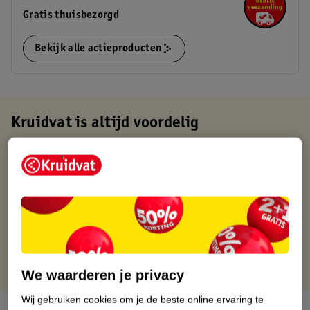
Gratis thuisbezorgd
Bekijk alle actieproducten
Kruidvat is altijd voordelig
Gratis ophalen in de winkel
Op werkdagen voor 22:00 uur besteld, volgende dag in huis
Gratis thuisbezorgd vanaf 50.00
Gratis retourneren binnen 30 dagen
Gratis punten met je Kruidvat kaart
We waarderen je privacy
Wij gebruiken cookies om je de beste online ervaring te