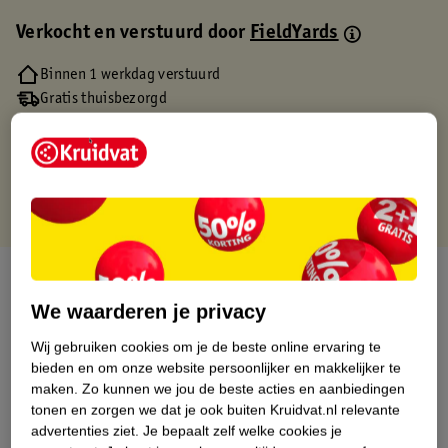
Verkocht en verstuurd door
FieldYards
Binnen 1 werkdag verstuurd
Gratis thuisbezorgd
Gratis retourneren via verkooppartner.
Gratis punten met je Kruidvat kaart
Over dit product
We waarderen je privacy
Productinformatie
Wij gebruiken cookies om je de beste online ervaring te
bieden en om onze website persoonlijker en makkelijker te
Etiketinformatie
maken.
Zo kunnen we jou de beste acties en aanbiedingen
tonen en zorgen we dat je ook buiten Kruidvat.nl relevante
advertenties ziet.
Je bepaalt zelf welke cookies je
Nature Impact Score