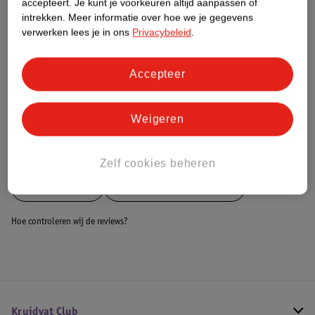
accepteert.
Je kunt je voorkeuren altijd aanpassen of
intrekken.
Meer informatie over hoe we je gegevens
Dit product heeft (nog) geen Nature
verwerken lees je in ons
Privacybeleid
.
Impact Score.
Meer informatie
Accepteer
Bestel & Bezorginformatie
Weigeren
Bekijk ook
Zelf cookies beheren
Meer
Carpoint
Alle Koffiezetapparaten
Hoe controleren wij de reviews?
Kruidvat Club