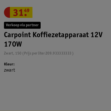
31
.
49
Verkoop via partner
Carpoint Koffiezetapparaat 12V
170W
Zwart, 150
Prijs per
liter
209.933333333
Kleur
zwart