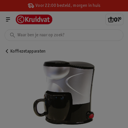
Voor 22:00 besteld, morgen in huis
0
.
00
Koffiezetapparaten