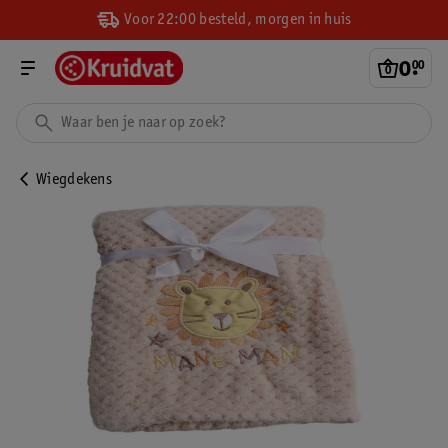
Voor 22:00 besteld, morgen in huis
0
.
00
Wiegdekens