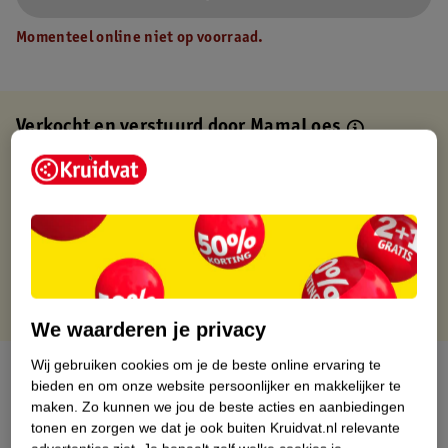
Momenteel online niet op voorraad.
Verkocht en verstuurd door
MamaLoes
Binnen 1 werkdag verstuurd
Gratis thuisbezorgd
Gratis retourneren via verkooppartner.
Gratis punten met je Kruidvat kaart
We waarderen je privacy
Wij gebruiken cookies om je de beste online ervaring te
Over dit product
bieden en om onze website persoonlijker en makkelijker te
maken.
Zo kunnen we jou de beste acties en aanbiedingen
Productinformatie
tonen en zorgen we dat je ook buiten Kruidvat.nl relevante