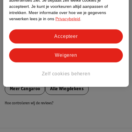
advertenties ziet.
Je bepaalt zelf welke cookies je
accepteert.
Je kunt je voorkeuren altijd aanpassen of
Nature Impact Score
intrekken.
Meer informatie over hoe we je gegevens
Dit product heeft (nog) geen Nature
verwerken lees je in ons
Privacybeleid
.
Impact Score.
Meer informatie
Accepteer
Bestel & Bezorginformatie
Weigeren
Zelf cookies beheren
Bekijk ook
Meer
Cangaroo
Alle Wiegdekens
Hoe controleren wij de reviews?