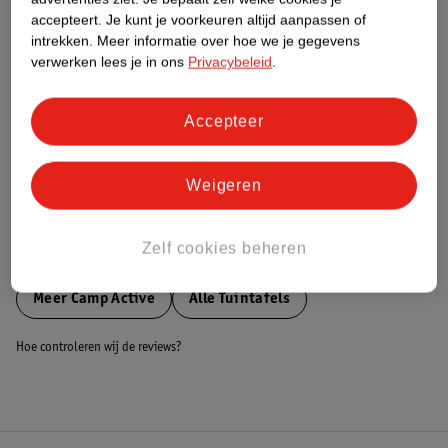
accepteert.
Je kunt je voorkeuren altijd aanpassen of
Nature Impact Score
intrekken.
Meer informatie over hoe we je gegevens
Dit product heeft (nog) geen Nature
verwerken lees je in ons
Privacybeleid
.
Impact Score.
Meer informatie
Accepteer
Bestel & Bezorginformatie
Weigeren
Zelf cookies beheren
Bekijk ook
Meer
Camp Active
Alle Tuintafels
Hoe controleren wij de reviews?