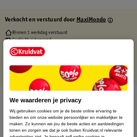
Verkocht en verstuurd door
MaxiMondo
Binnen 1 werkdag verstuurd
Gratis thuisbezorgd
Gratis retourneren via verkooppartner.
Gratis punten met je Kruidvat kaart
Over dit product
We waarderen je privacy
Productinformatie
Wij gebruiken cookies om je de beste online ervaring te
bieden en om onze website persoonlijker en makkelijker te
maken.
Zo kunnen we jou de beste acties en aanbiedingen
Etiketinformatie
tonen en zorgen we dat je ook buiten Kruidvat.nl relevante
advertenties ziet.
Je bepaalt zelf welke cookies je