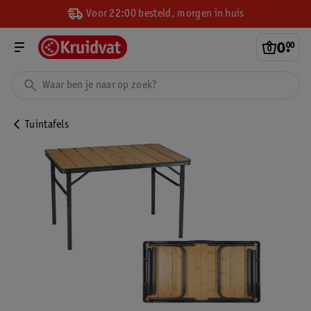
Voor 22:00 besteld, morgen in huis
0
.
00
Tuintafels