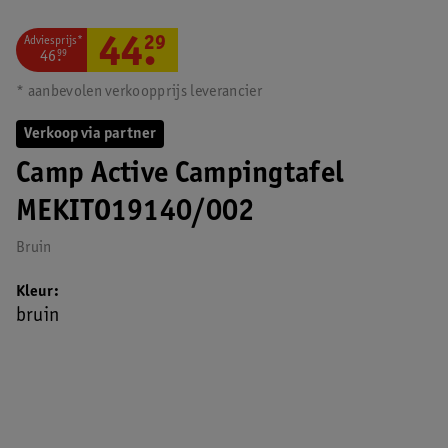
Adviesprijs*
44
.
29
46
.
99
* aanbevolen verkoopprijs leverancier
Verkoop via partner
Camp Active Campingtafel
MEKITO19140/002
Bruin
Kleur
bruin