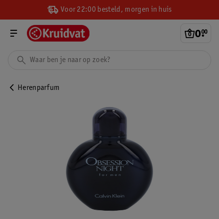
Voor 22:00 besteld, morgen in huis
0
.
00
Herenparfum