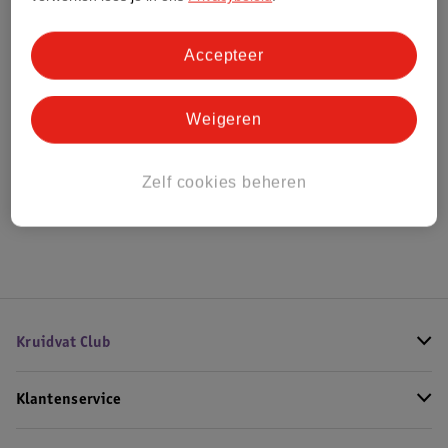
Bestel & Bezorginformatie
Accepteer
Weigeren
Bekijk ook
Meer
Calvin Klein
Alle Herenparfum
Zelf cookies beheren
Hoe controleren wij de reviews?
Kruidvat Club
Klantenservice