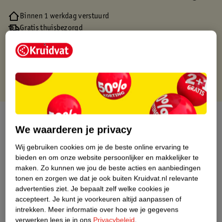
Binnen 1 werkdag verstuurd
Gratis thuisbezorgd
Gratis retourneren via verkooppartner.
Gratis punten met je Kruidvat kaart
Over dit product
We waarderen je privacy
Productinformatie
Wij gebruiken cookies om je de beste online ervaring te
bieden en om onze website persoonlijker en makkelijker te
maken.
Zo kunnen we jou de beste acties en aanbiedingen
Nature Impact Score
tonen en zorgen we dat je ook buiten Kruidvat.nl relevante
Dit product heeft (nog) geen Nature
advertenties ziet.
Je bepaalt zelf welke cookies je
Impact Score.
accepteert.
Je kunt je voorkeuren altijd aanpassen of
Meer informatie
intrekken.
Meer informatie over hoe we je gegevens
verwerken lees je in ons
Privacybeleid
.