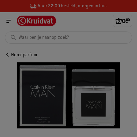
Voor 22:00 besteld, morgen in huis
0
.
00
Herenparfum