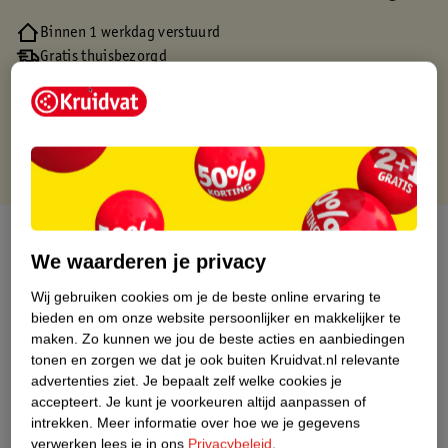
Binnen 1 werkdag verstuurd
Gratis thuisbezorgd
Gratis retourneren via verkooppartner.
Gratis punten met je Kruidvat kaart
Over dit product
We waarderen je privacy
Productinformatie
Wij gebruiken cookies om je de beste online ervaring te
bieden en om onze website persoonlijker en makkelijker te
maken.
Zo kunnen we jou de beste acties en aanbiedingen
Nature Impact Score
tonen en zorgen we dat je ook buiten Kruidvat.nl relevante
Dit product heeft (nog) geen Nature
advertenties ziet.
Je bepaalt zelf welke cookies je
Impact Score.
accepteert.
Je kunt je voorkeuren altijd aanpassen of
Meer informatie
intrekken.
Meer informatie over hoe we je gegevens
verwerken lees je in ons
Privacybeleid
.