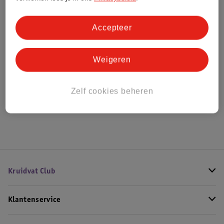
Bestel & Bezorginformatie
Accepteer
Weigeren
Bekijk ook
Meer
Calvin Klein
Alle Herenparfum
Zelf cookies beheren
Hoe controleren wij de reviews?
Kruidvat Club
Klantenservice