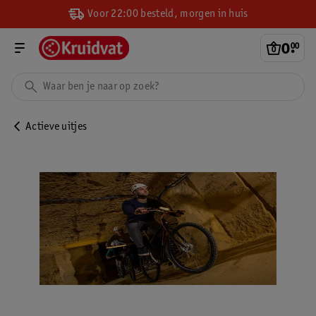
Voor 22:00 besteld, morgen in huis
0
.
00
Actieve uitjes