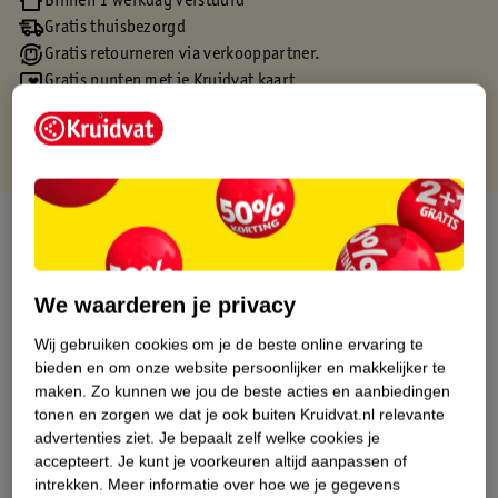
Binnen 1 werkdag verstuurd
Gratis thuisbezorgd
Gratis retourneren via verkooppartner.
Gratis punten met je Kruidvat kaart
Over dit product
Productinformatie
We waarderen je privacy
Etiketinformatie
Wij gebruiken cookies om je de beste online ervaring te
bieden en om onze website persoonlijker en makkelijker te
maken.
Zo kunnen we jou de beste acties en aanbiedingen
Nature Impact Score
tonen en zorgen we dat je ook buiten Kruidvat.nl relevante
advertenties ziet.
Je bepaalt zelf welke cookies je
Dit product heeft (nog) geen Nature
accepteert.
Je kunt je voorkeuren altijd aanpassen of
Impact Score.
intrekken.
Meer informatie over hoe we je gegevens
Meer informatie