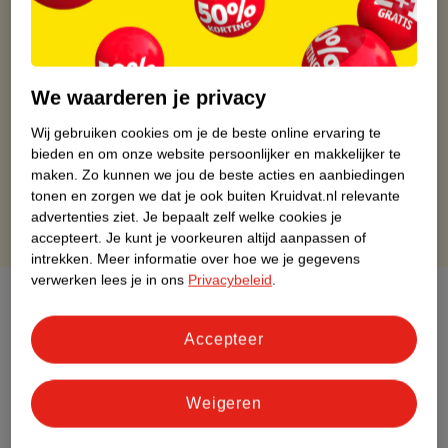
Kruidvat is altijd voordelig
Gratis ophalen in de winkel
We waarderen je privacy
Op werkdagen voor 22:00 uur besteld, volgende dag in huis
Gratis thuisbezorgd vanaf 50.00
Wij gebruiken cookies om je de beste online ervaring te
Gratis retourneren binnen 30 dagen
bieden en om onze website persoonlijker en makkelijker te
Gratis punten met je Kruidvat kaart
maken.
Zo kunnen we jou de beste acties en aanbiedingen
tonen en zorgen we dat je ook buiten Kruidvat.nl relevante
advertenties ziet.
Je bepaalt zelf welke cookies je
accepteert.
Je kunt je voorkeuren altijd aanpassen of
intrekken.
Meer informatie over hoe we je gegevens
verwerken lees je in ons
Privacybeleid
.
Over dit product
Accepteer
Productinformatie
Etiketinformatie
Weigeren