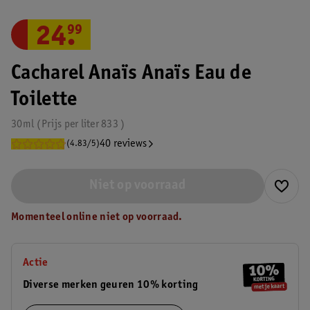
24
.
99
Cacharel Anaïs Anaïs Eau de
Toilette
30ml
Prijs per
liter
833
40 reviews
(4.83/5)
Niet op voorraad
Momenteel online niet op voorraad.
Actie
Diverse merken geuren 10% korting