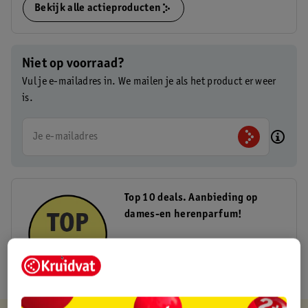
Bekijk alle actieproducten
Niet op voorraad?
Vul je e-mailadres in. We mailen je als het product er weer
is.
Je e-mailadres
Top 10 deals. Aanbieding op
dames-en herenparfum!
Bekijk hier