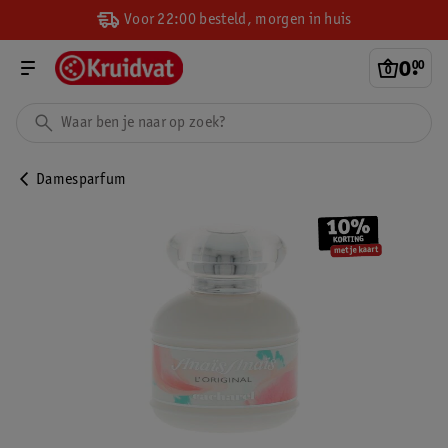
Voor 22:00 besteld, morgen in huis
0
.
00
Damesparfum