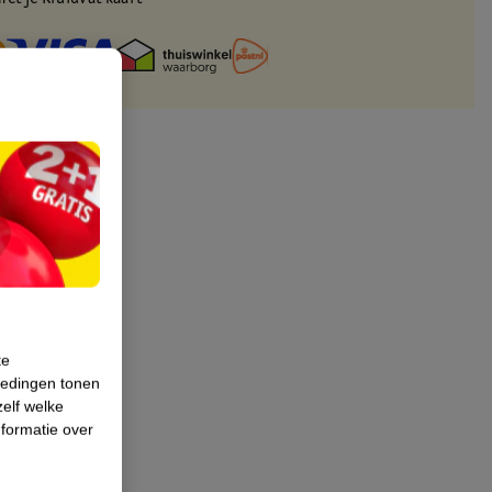
te
iedingen tonen
zelf welke
formatie over