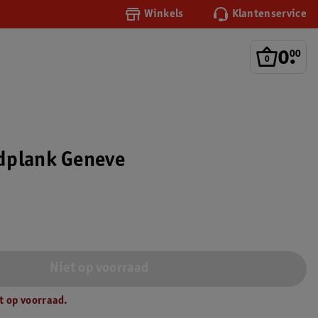
Winkels
Klantenservice
0
.
00
dplank Geneve
Niet op voorraad
t op voorraad.