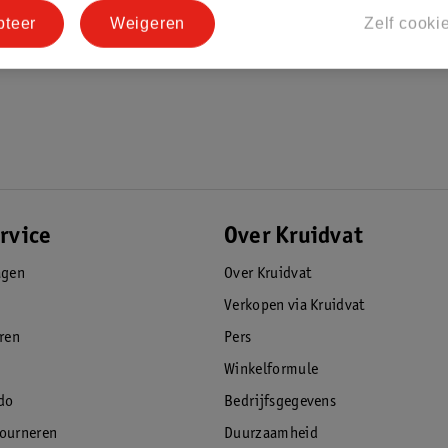
pteer
Weigeren
Zelf cooki
rvice
Over Kruidvat
agen
Over Kruidvat
Verkopen via Kruidvat
eren
Pers
Winkelformule
do
Bedrijfsgegevens
tourneren
Duurzaamheid