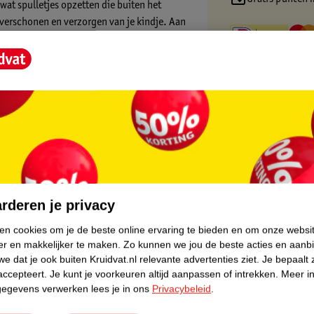
wat spulletjes opzetten die buiten het
t verschonen en verzorgen van je kindje. Aan
angen. Ook een handige plek voor een
core.
 neergezet
rderen je privacy
tjes
ken cookies om je de beste online ervaring te bieden en om onze websi
er en makkelijker te maken.
Zo kunnen we jou de beste acties en aanb
e dat je ook buiten Kruidvat.nl relevante advertenties ziet.
Je bepaalt 
accepteert.
Je kunt je voorkeuren altijd aanpassen of intrekken.
Meer in
gegevens verwerken lees je in ons
Privacybeleid
.