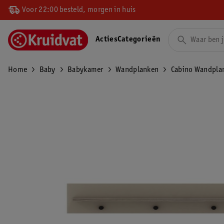
Voor 22:00 besteld, morgen in huis
Acties
Categorieën
Home
Baby
Babykamer
Wandplanken
Cabino Wandpla