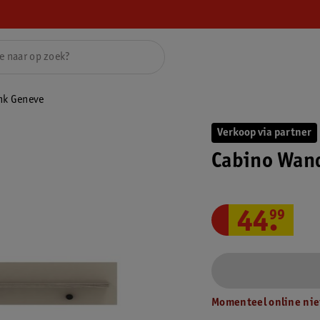
nk Geneve
Verkoop via partner
Cabino Wan
44
.
99
Momenteel online nie