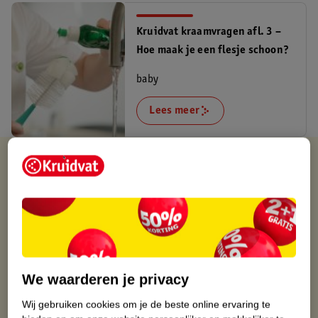
Kruidvat kraamvragen afl. 3 –
Hoe maak je een flesje schoon?
baby
Lees meer
Verkocht en verstuurd door
Baby en Tiener Megastore
Binnen 1 werkdag verstuurd
Gratis thuisbezorgd
Gratis retourneren via verkooppartner.
Gratis punten met je Kruidvat kaart
We waarderen je privacy
Wij gebruiken cookies om je de beste online ervaring te