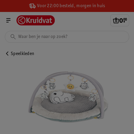
Voor 22:00 besteld, morgen in huis
0
.
00
Speelkleden