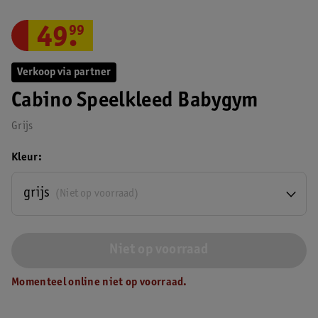
49
.
99
Verkoop via partner
Cabino Speelkleed Babygym
Grijs
Kleur
grijs
(Niet op voorraad)
Niet op voorraad
Momenteel online niet op voorraad.