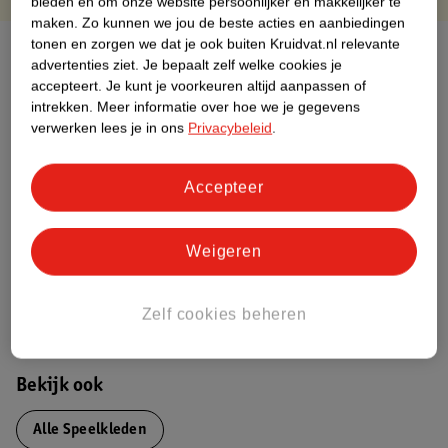
bieden en om onze website persoonlijker en makkelijker te
maken.
Zo kunnen we jou de beste acties en aanbiedingen
tonen en zorgen we dat je ook buiten Kruidvat.nl relevante
Over dit product
advertenties ziet.
Je bepaalt zelf welke cookies je
accepteert.
Je kunt je voorkeuren altijd aanpassen of
Productinformatie
intrekken.
Meer informatie over hoe we je gegevens
verwerken lees je in ons
Privacybeleid
.
Nature Impact Score
Accepteer
Dit product heeft (nog) geen Nature
Impact Score.
Meer informatie
Weigeren
Bestel & Bezorginformatie
Zelf cookies beheren
Bekijk ook
Alle Speelkleden