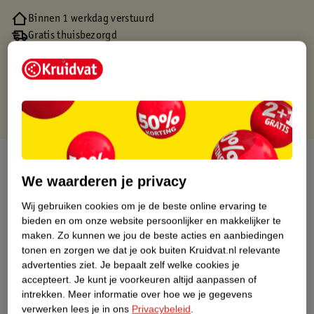
Binnen 1 werkdag verstuurd
Gratis thuisbezorgd
Gratis retourneren via verkooppartner.
Gratis punten met je Kruidvat kaart
Over dit product
We waarderen je privacy
Productinformatie
Wij gebruiken cookies om je de beste online ervaring te
bieden en om onze website persoonlijker en makkelijker te
Nature Impact Score
maken.
Zo kunnen we jou de beste acties en aanbiedingen
tonen en zorgen we dat je ook buiten Kruidvat.nl relevante
Dit product heeft (nog) geen Nature
advertenties ziet.
Je bepaalt zelf welke cookies je
Impact Score.
accepteert.
Je kunt je voorkeuren altijd aanpassen of
Meer informatie
intrekken.
Meer informatie over hoe we je gegevens
verwerken lees je in ons
Privacybeleid
.