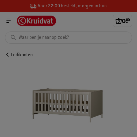
Voor 22:00 besteld, morgen in huis
0
.
00
Ledikanten