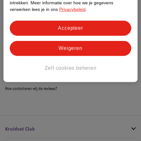
intrekken.
Meer informatie over hoe we je gegevens
Impact Score.
verwerken lees je in ons
Privacybeleid
.
Meer informatie
Accepteer
Bestel & Bezorginformatie
Weigeren
Bekijk ook
Zelf cookies beheren
Alle Ledikanten
Hoe controleren wij de reviews?
Kruidvat Club