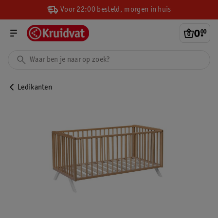
Voor 22:00 besteld, morgen in huis
0
.
00
Ledikanten