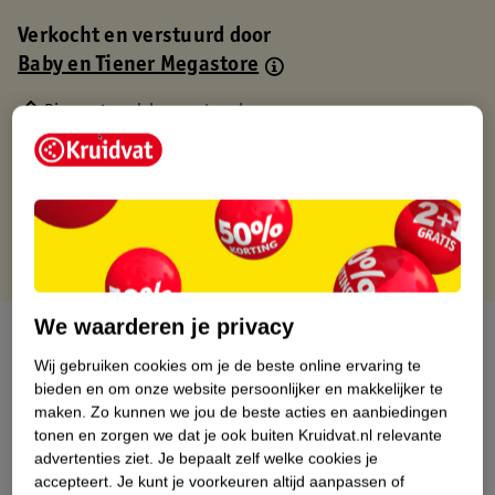
Verkocht en verstuurd door
Baby en Tiener Megastore
Binnen 1 werkdag verstuurd
Gratis thuisbezorgd
Gratis retourneren via verkooppartner.
Gratis punten met je Kruidvat kaart
We waarderen je privacy
Over dit product
Wij gebruiken cookies om je de beste online ervaring te
Productinformatie
bieden en om onze website persoonlijker en makkelijker te
maken.
Zo kunnen we jou de beste acties en aanbiedingen
tonen en zorgen we dat je ook buiten Kruidvat.nl relevante
Nature Impact Score
advertenties ziet.
Je bepaalt zelf welke cookies je
accepteert.
Je kunt je voorkeuren altijd aanpassen of
Dit product heeft (nog) geen Nature