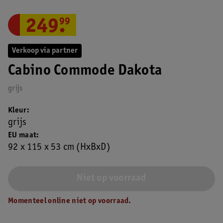
249
.
99
Verkoop via partner
Cabino Commode Dakota
grijs
Kleur
grijs
EU maat
92 x 115 x 53 cm (HxBxD)
Niet op voorraad
Momenteel online niet op voorraad.