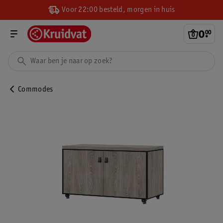
Voor 22:00 besteld, morgen in huis
0
.
00
Commodes