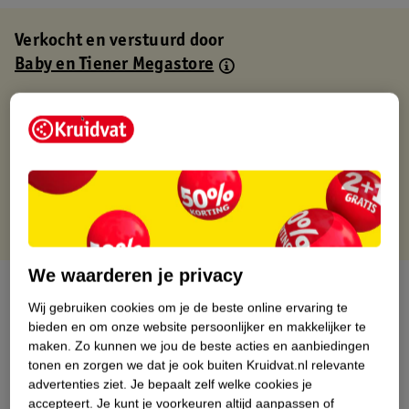
Verkocht en verstuurd door
Baby en Tiener Megastore
Binnen 1 werkdag verstuurd
Gratis thuisbezorgd
Gratis retourneren via verkooppartner.
Gratis punten met je Kruidvat kaart
We waarderen je privacy
Over dit product
Wij gebruiken cookies om je de beste online ervaring te
bieden en om onze website persoonlijker en makkelijker te
Productinformatie
maken.
Zo kunnen we jou de beste acties en aanbiedingen
tonen en zorgen we dat je ook buiten Kruidvat.nl relevante
Nature Impact Score
advertenties ziet.
Je bepaalt zelf welke cookies je
accepteert.
Je kunt je voorkeuren altijd aanpassen of