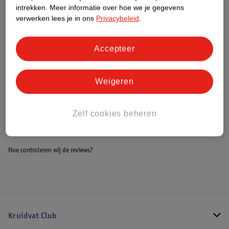
Dit product heeft (nog) geen Nature
intrekken.
Meer informatie over hoe we je gegevens
Impact Score.
verwerken lees je in ons
Privacybeleid
.
Meer informatie
Accepteer
Bestel & Bezorginformatie
Weigeren
Bekijk ook
Zelf cookies beheren
Alle Commodes
Hoe controleren wij de reviews?
Kruidvat Club