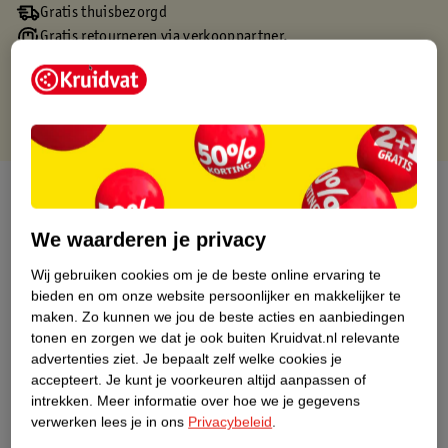
Gratis thuisbezorgd
Gratis retourneren via verkooppartner.
Gratis punten met je Kruidvat kaart
Over dit product
Productinformatie
We waarderen je privacy
Wij gebruiken cookies om je de beste online ervaring te
Nature Impact Score
bieden en om onze website persoonlijker en makkelijker te
maken.
Zo kunnen we jou de beste acties en aanbiedingen
Dit product heeft (nog) geen Nature
tonen en zorgen we dat je ook buiten Kruidvat.nl relevante
Impact Score.
advertenties ziet.
Je bepaalt zelf welke cookies je
Meer informatie
accepteert.
Je kunt je voorkeuren altijd aanpassen of
intrekken.
Meer informatie over hoe we je gegevens
verwerken lees je in ons
Privacybeleid
.