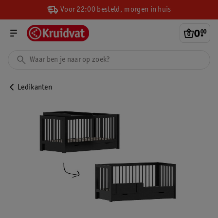
Voor 22:00 besteld, morgen in huis
0
.
00
Ledikanten