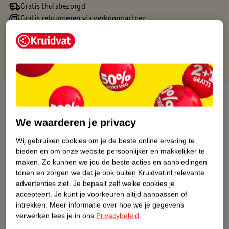
Gratis thuisbezorgd
Gratis retourneren via verkooppartner.
Gratis punten met je Kruidvat kaart
Over dit product
Productinformatie
We waarderen je privacy
Wij gebruiken cookies om je de beste online ervaring te
Nature Impact Score
bieden en om onze website persoonlijker en makkelijker te
maken.
Zo kunnen we jou de beste acties en aanbiedingen
Dit product heeft (nog) geen Nature
tonen en zorgen we dat je ook buiten Kruidvat.nl relevante
Impact Score.
advertenties ziet.
Je bepaalt zelf welke cookies je
Meer informatie
accepteert.
Je kunt je voorkeuren altijd aanpassen of
intrekken.
Meer informatie over hoe we je gegevens
verwerken lees je in ons
Privacybeleid
.