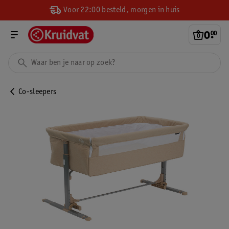
Voor 22:00 besteld, morgen in huis
0
.
00
Co-sleepers