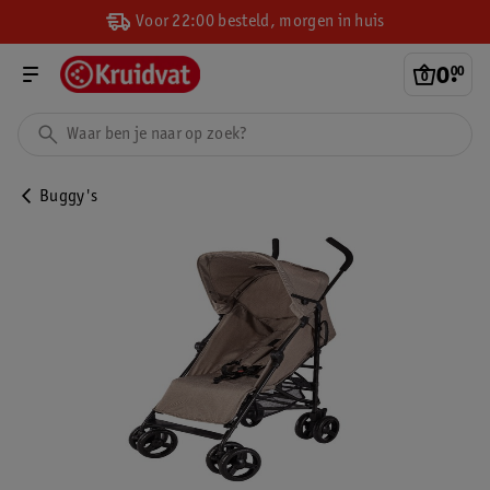
Voor 22:00 besteld, morgen in huis
0
.
00
Buggy's