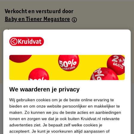
Verkocht en verstuurd door
Baby en Tiener Megastore
Binnen 1 werkdag verstuurd
Gratis thuisbezorgd
Gratis retourneren via verkooppartner.
Gratis punten met je Kruidvat kaart
We waarderen je privacy
Over dit product
Wij gebruiken cookies om je de beste online ervaring te
Productinformatie
bieden en om onze website persoonlijker en makkelijker te
maken.
Zo kunnen we jou de beste acties en aanbiedingen
tonen en zorgen we dat je ook buiten Kruidvat.nl relevante
Nature Impact Score
advertenties ziet.
Je bepaalt zelf welke cookies je
accepteert.
Je kunt je voorkeuren altijd aanpassen of
Dit product heeft (nog) geen Nature