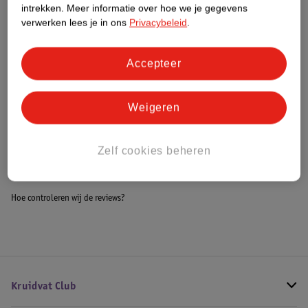
intrekken.
Meer informatie over hoe we je gegevens
Impact Score.
verwerken lees je in ons
Privacybeleid
.
Meer informatie
Accepteer
Bestel & Bezorginformatie
Weigeren
Bekijk ook
Zelf cookies beheren
Meer
Cabino
Alle Buggy's
Hoe controleren wij de reviews?
Kruidvat Club