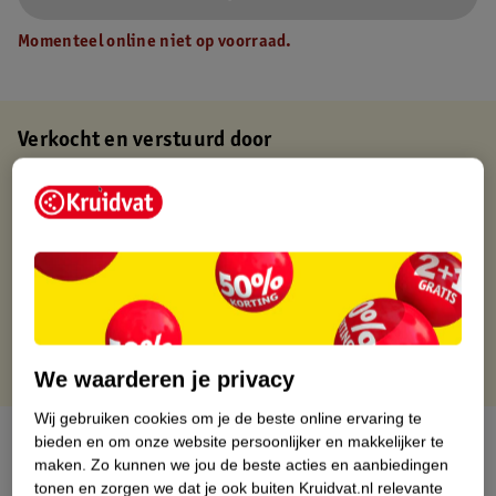
Momenteel online niet op voorraad.
Verkocht en verstuurd door
Baby en Tiener Megastore
Binnen 1 werkdag verstuurd
Gratis thuisbezorgd
Gratis retourneren via verkooppartner.
Gratis punten met je Kruidvat kaart
We waarderen je privacy
Wij gebruiken cookies om je de beste online ervaring te
Over dit product
bieden en om onze website persoonlijker en makkelijker te
maken.
Zo kunnen we jou de beste acties en aanbiedingen
tonen en zorgen we dat je ook buiten Kruidvat.nl relevante
Productinformatie