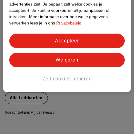
advertenties ziet.
Je bepaalt zelf welke cookies je
accepteert.
Je kunt je voorkeuren altijd aanpassen of
Nature Impact Score
intrekken.
Meer informatie over hoe we je gegevens
verwerken lees je in ons
Privacybeleid
.
Dit product heeft (nog) geen Nature
Impact Score.
Meer informatie
Accepteer
Weigeren
Bestel & Bezorginformatie
Zelf cookies beheren
Bekijk ook
Alle Ledikanten
Hoe controleren wij de reviews?