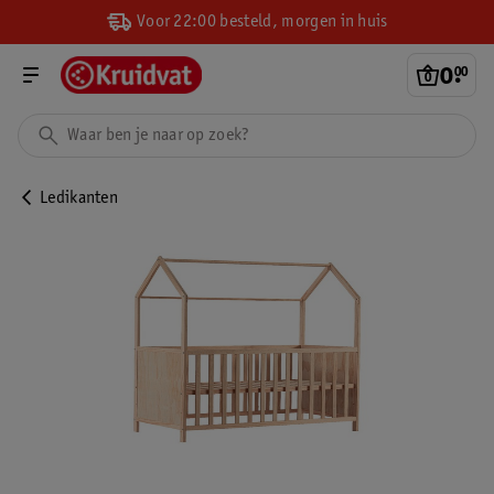
Voor 22:00 besteld, morgen in huis
0
.
00
Ledikanten