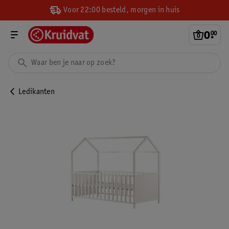
Voor 22:00 besteld, morgen in huis
0
.
00
Ledikanten