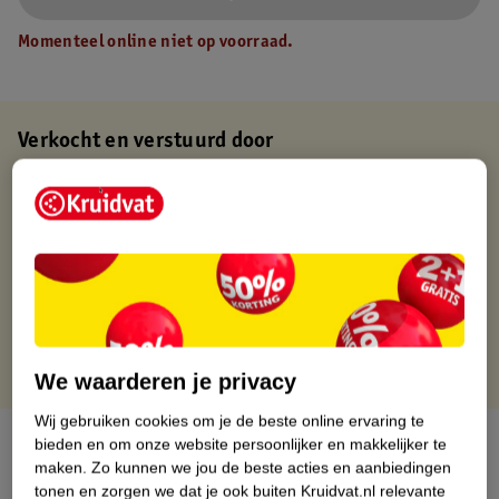
Momenteel online niet op voorraad.
Verkocht en verstuurd door
Baby en Tiener Megastore
Binnen 1 werkdag verstuurd
Gratis thuisbezorgd
Gratis retourneren via verkooppartner.
Gratis punten met je Kruidvat kaart
We waarderen je privacy
Wij gebruiken cookies om je de beste online ervaring te
Over dit product
bieden en om onze website persoonlijker en makkelijker te
maken.
Zo kunnen we jou de beste acties en aanbiedingen
tonen en zorgen we dat je ook buiten Kruidvat.nl relevante
Productinformatie