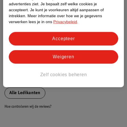
advertenties ziet.
Je bepaalt zelf welke cookies je
accepteert.
Je kunt je voorkeuren altijd aanpassen of
Nature Impact Score
intrekken.
Meer informatie over hoe we je gegevens
verwerken lees je in ons
Privacybeleid
.
Dit product heeft (nog) geen Nature
Impact Score.
Meer informatie
Accepteer
Weigeren
Bestel & Bezorginformatie
Zelf cookies beheren
Bekijk ook
Alle Ledikanten
Hoe controleren wij de reviews?