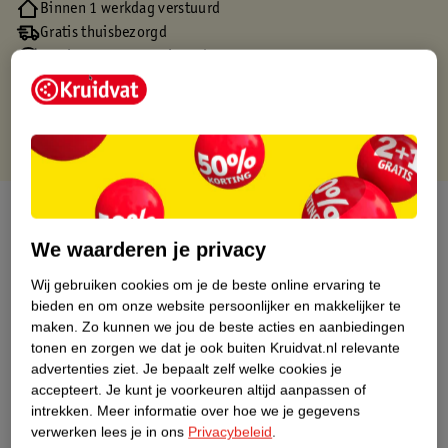
Binnen 1 werkdag verstuurd
Gratis thuisbezorgd
Gratis retourneren via verkooppartner.
Gratis punten met je Kruidvat kaart
Over dit product
We waarderen je privacy
Productinformatie
Wij gebruiken cookies om je de beste online ervaring te
bieden en om onze website persoonlijker en makkelijker te
Nature Impact Score
maken.
Zo kunnen we jou de beste acties en aanbiedingen
tonen en zorgen we dat je ook buiten Kruidvat.nl relevante
Dit product heeft (nog) geen Nature
advertenties ziet.
Je bepaalt zelf welke cookies je
Impact Score.
accepteert.
Je kunt je voorkeuren altijd aanpassen of
Meer informatie
intrekken.
Meer informatie over hoe we je gegevens
verwerken lees je in ons
Privacybeleid
.