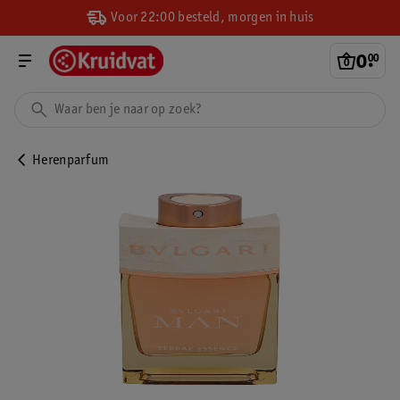
Voor 22:00 besteld, morgen in huis
0
.
00
Herenparfum