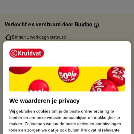
Verkocht en verstuurd door
Buxibo
Binnen 1 werkdag verstuurd
Gratis thuisbezorgd
Gratis retourneren via verkooppartner.
Gratis punten met je Kruidvat kaart
Over dit product
We waarderen je privacy
Wij gebruiken cookies om je de beste online ervaring te
Productinformatie
bieden en om onze website persoonlijker en makkelijker te
maken.
Zo kunnen we jou de beste acties en aanbiedingen
Etiketinformatie
tonen en zorgen we dat je ook buiten Kruidvat.nl relevante