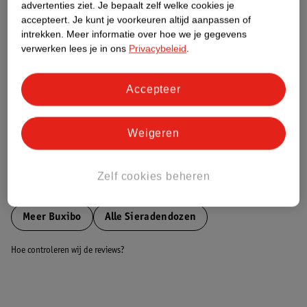
advertenties ziet.
Je bepaalt zelf welke cookies je
accepteert.
Je kunt je voorkeuren altijd aanpassen of
Nature Impact Score
intrekken.
Meer informatie over hoe we je gegevens
verwerken lees je in ons
Privacybeleid
.
Dit product heeft (nog) geen Nature
Impact Score.
Meer informatie
Accepteer
Weigeren
Bestel & Bezorginformatie
Zelf cookies beheren
Bekijk ook
Meer
Buxibo
Alle Sieradendozen
Hoe controleren wij de reviews?