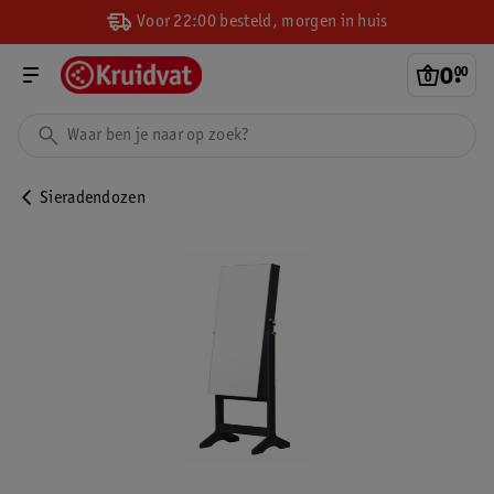
Voor 22:00 besteld, morgen in huis
0
.
00
Sieradendozen