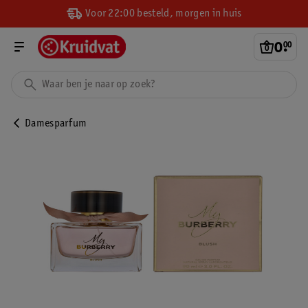
Voor 22:00 besteld, morgen in huis
0
.
00
Damesparfum