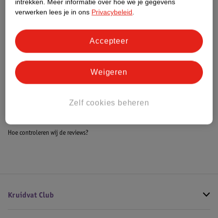
intrekken.
Meer informatie over hoe we je gegevens
Impact Score.
verwerken lees je in ons
Privacybeleid
.
Meer informatie
Accepteer
Bestel & Bezorginformatie
Weigeren
Bekijk ook
Zelf cookies beheren
Meer
Burberry
Alle Damesparfum
Hoe controleren wij de reviews?
Kruidvat Club