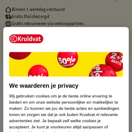
Binnen 1 werkdag verstuurd
Gratis thuisbezorgd
Gratis retourneren via verkooppartner.
Gratis punten met je Kruidvat kaart
Over dit product
Productinformatie
We waarderen je privacy
Wij gebruiken cookies om je de beste online ervaring te
Etiketinformatie
bieden en om onze website persoonlijker en makkelijker te
maken.
Zo kunnen we jou de beste acties en aanbiedingen
tonen en zorgen we dat je ook buiten Kruidvat.nl relevante
Nature Impact Score
advertenties ziet.
Je bepaalt zelf welke cookies je
accepteert.
Je kunt je voorkeuren altijd aanpassen of
Dit product heeft (nog) geen Nature