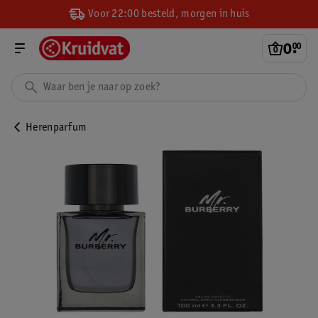
Voor 22:00 besteld, morgen in huis
0
.
00
Herenparfum