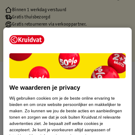
Binnen 1 werkdag verstuurd
Gratis thuisbezorgd
Gratis retourneren via verkooppartner.
Gratis punten met je Kruidvat kaart
Over dit product
Productinformatie
We waarderen je privacy
Wij gebruiken cookies om je de beste online ervaring te
Etiketinformatie
bieden en om onze website persoonlijker en makkelijker te
maken.
Zo kunnen we jou de beste acties en aanbiedingen
tonen en zorgen we dat je ook buiten Kruidvat.nl relevante
Nature Impact Score
advertenties ziet.
Je bepaalt zelf welke cookies je
accepteert.
Je kunt je voorkeuren altijd aanpassen of
Dit product heeft (nog) geen Nature