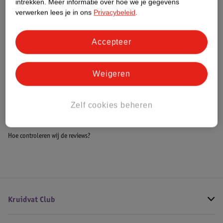
intrekken.
Meer informatie over hoe we je gegevens
Impact Score.
verwerken lees je in ons
Privacybeleid
.
Meer informatie
Accepteer
Bestel & Bezorginformatie
Weigeren
Bekijk ook
Zelf cookies beheren
Meer
Burberry
Alle Herenparfum
Hoe controleren wij de reviews?
Kruidvat Club