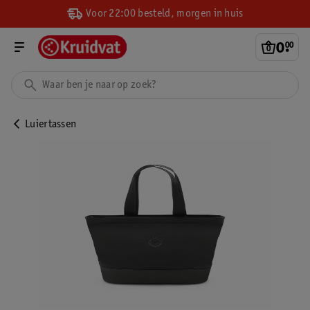
Voor 22:00 besteld, morgen in huis
0
.
00
Luiertassen