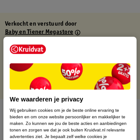
Verkocht en verstuurd door
Baby en Tiener Megastore
Binnen 1 werkdag verstuurd
Gratis thuisbezorgd
Gratis retourneren via verkooppartner.
Gratis punten met je Kruidvat kaart
We waarderen je privacy
Over dit product
Wij gebruiken cookies om je de beste online ervaring te
bieden en om onze website persoonlijker en makkelijker te
Productinformatie
maken.
Zo kunnen we jou de beste acties en aanbiedingen
tonen en zorgen we dat je ook buiten Kruidvat.nl relevante
advertenties ziet.
Je bepaalt zelf welke cookies je