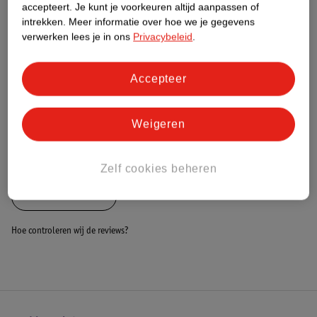
Nature Impact Score
accepteert.
Je kunt je voorkeuren altijd aanpassen of
intrekken.
Meer informatie over hoe we je gegevens
Dit product heeft (nog) geen Nature
verwerken lees je in ons
Privacybeleid
.
Impact Score.
Meer informatie
Accepteer
Bestel & Bezorginformatie
Weigeren
Bekijk ook
Zelf cookies beheren
Alle Luiertassen
Hoe controleren wij de reviews?