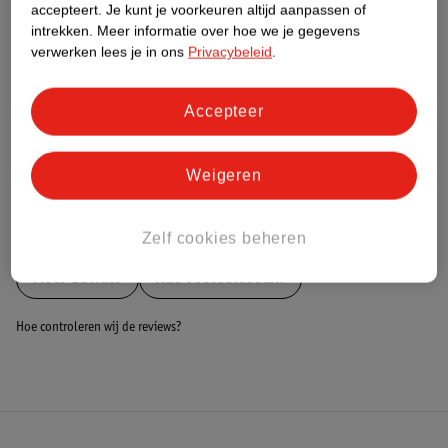
Nature Impact Score
accepteert.
Je kunt je voorkeuren altijd aanpassen of
intrekken.
Meer informatie over hoe we je gegevens
Dit product heeft (nog) geen Nature
verwerken lees je in ons
Privacybeleid
.
Impact Score.
Meer informatie
Accepteer
Bestel & Bezorginformatie
Weigeren
Bekijk ook
Zelf cookies beheren
Meer
Buffalo
Alle Voetbaldoelen
Hoe controleren wij de reviews?