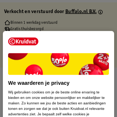
Verkocht en verstuurd door
Buffalo.nl B.V.
Binnen 1 werkdag verstuurd
Gratis thuisbezorgd
Gratis retourneren via verkooppartner.
Gratis punten met je Kruidvat kaart
Over dit product
We waarderen je privacy
Productinformatie
Wij gebruiken cookies om je de beste online ervaring te
bieden en om onze website persoonlijker en makkelijker te
Etiketinformatie
maken.
Zo kunnen we jou de beste acties en aanbiedingen
tonen en zorgen we dat je ook buiten Kruidvat.nl relevante
advertenties ziet.
Je bepaalt zelf welke cookies je