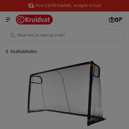
Voor 22:00 besteld, morgen in huis
0
.
00
Voetbaldoelen