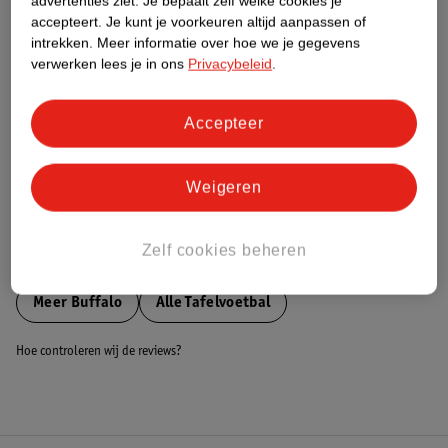
advertenties ziet.
Je bepaalt zelf welke cookies je
accepteert.
Je kunt je voorkeuren altijd aanpassen of
Nature Impact Score
intrekken.
Meer informatie over hoe we je gegevens
Dit product heeft (nog) geen Nature
verwerken lees je in ons
Privacybeleid
.
Impact Score.
Meer informatie
Accepteer
Bestel & Bezorginformatie
Weigeren
Zelf cookies beheren
Bekijk ook
Meer
Buffalo
Alle Tafelvoetbal
Hoe controleren wij de reviews?