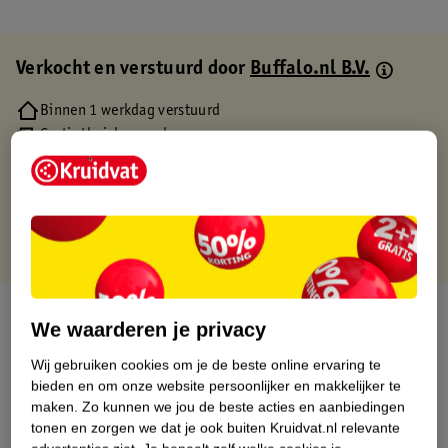
Verkocht en verstuurd door
Buffalo.nl B.V.
Binnen 1 werkdag verstuurd
Gratis thuisbezorgd
Gratis retourneren via verkooppartner.
Gratis punten met je Kruidvat kaart
Over dit product
We waarderen je privacy
Productinformatie
Wij gebruiken cookies om je de beste online ervaring te
bieden en om onze website persoonlijker en makkelijker te
maken.
Zo kunnen we jou de beste acties en aanbiedingen
Etiketinformatie
tonen en zorgen we dat je ook buiten Kruidvat.nl relevante