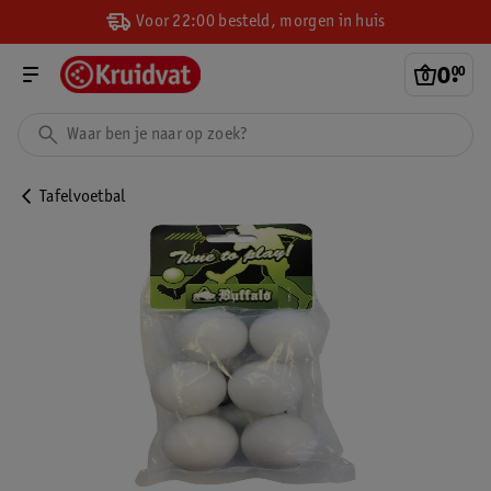
Voor 22:00 besteld, morgen in huis
0
.
00
Tafelvoetbal