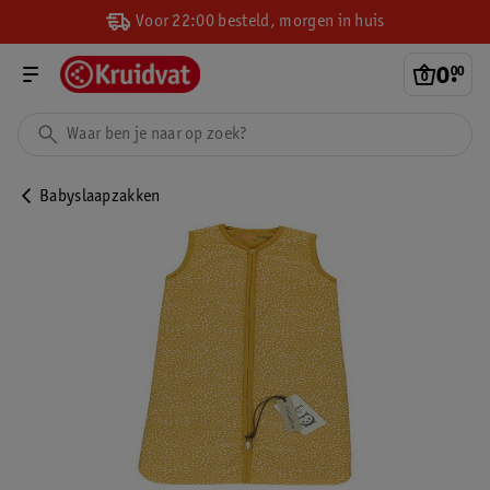
Voor 22:00 besteld, morgen in huis
0
.
00
Babyslaapzakken