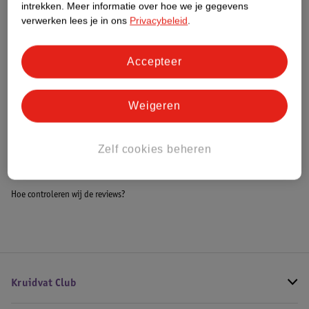
intrekken.
Meer informatie over hoe we je gegevens
Impact Score.
verwerken lees je in ons
Privacybeleid
.
Meer informatie
Accepteer
Bestel & Bezorginformatie
Weigeren
Bekijk ook
Zelf cookies beheren
Alle Babyslaapzakken
Hoe controleren wij de reviews?
Kruidvat Club