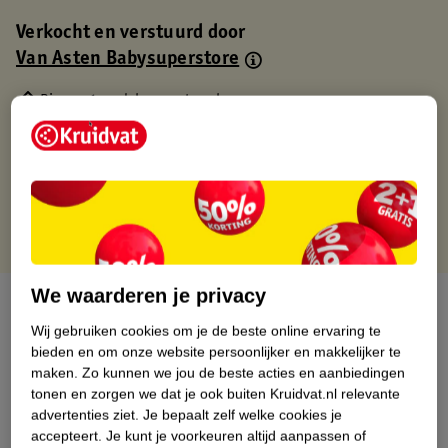
Verkocht en verstuurd door
Van Asten Babysuperstore
Binnen 1 werkdag verstuurd
Gratis thuisbezorgd
Gratis retourneren via verkooppartner.
Gratis punten met je Kruidvat kaart
We waarderen je privacy
Over dit product
Wij gebruiken cookies om je de beste online ervaring te
Productinformatie
bieden en om onze website persoonlijker en makkelijker te
maken.
Zo kunnen we jou de beste acties en aanbiedingen
tonen en zorgen we dat je ook buiten Kruidvat.nl relevante
Nature Impact Score
advertenties ziet.
Je bepaalt zelf welke cookies je
accepteert.
Je kunt je voorkeuren altijd aanpassen of
Dit product heeft (nog) geen Nature