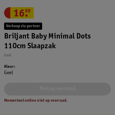
16
.
99
Verkoop via partner
Briljant Baby Minimal Dots
110cm Slaapzak
Geel
Kleur
Geel
Niet op voorraad
Momenteel online niet op voorraad.