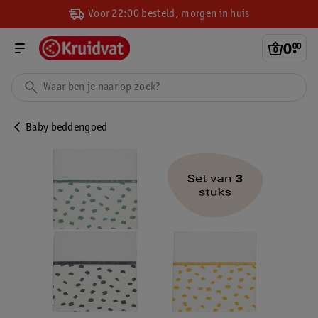
Voor 22:00 besteld, morgen in huis
0
.
00
Baby beddengoed