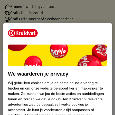
Binnen 1 werkdag verstuurd
Gratis thuisbezorgd
Gratis retourneren via verkooppartner.
Gratis punten met je Kruidvat kaart
Over dit product
Productinformatie
We waarderen je privacy
Wij gebruiken cookies om je de beste online ervaring te
Etiketinformatie
bieden en om onze website persoonlijker en makkelijker te
maken.
Zo kunnen we jou de beste acties en aanbiedingen
tonen en zorgen we dat je ook buiten Kruidvat.nl relevante
Nature Impact Score
advertenties ziet.
Je bepaalt zelf welke cookies je
Dit product heeft (nog) geen Nature
accepteert.
Je kunt je voorkeuren altijd aanpassen of
Impact Score.