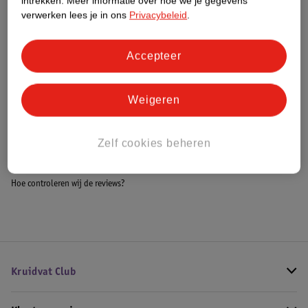
intrekken.
Meer informatie over hoe we je gegevens
Meer informatie
verwerken lees je in ons
Privacybeleid
.
Accepteer
Bestel & Bezorginformatie
Weigeren
Bekijk ook
Zelf cookies beheren
Meer
Briljant Baby
Alle Baby beddengoed
Hoe controleren wij de reviews?
Kruidvat Club