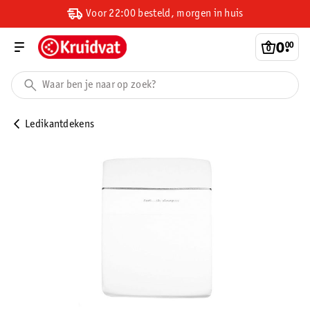
Voor 22:00 besteld, morgen in huis
0
.
00
Ledikantdekens