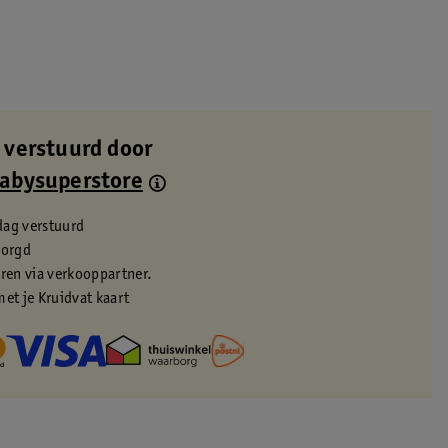
 verstuurd door
Babysuperstore
dag verstuurd
zorgd
eren via verkooppartner.
met je Kruidvat kaart