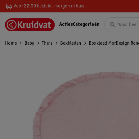
Voor 22:00 besteld, morgen in huis
Acties
Categorieën
Home
Baby
Thuis
Boxkleden
Boxkleed MorDesign Ron