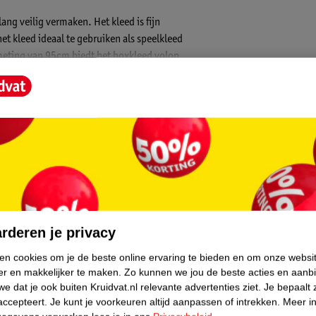
ang veilig vermaken. Het kleed is fijn
het kleed ideaal te gebruiken als speelkleed
meting van 95cm biedt het boxkleed volop
core.
rderen je privacy
ken cookies om je de beste online ervaring te bieden en om onze websi
er en makkelijker te maken.
Zo kunnen we jou de beste acties en aanb
e dat je ook buiten Kruidvat.nl relevante advertenties ziet.
Je bepaalt 
accepteert.
Je kunt je voorkeuren altijd aanpassen of intrekken.
Meer in