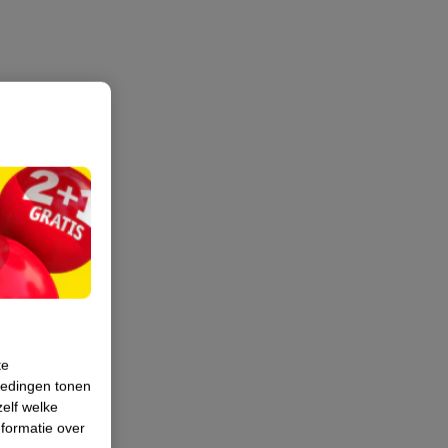
te
iedingen tonen
zelf welke
formatie over