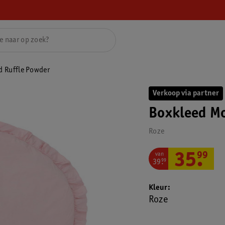
d Ruffle Powder
Verkoop via partner
Boxkleed M
Roze
van
35
.
99
39
.
99
Kleur
Roze