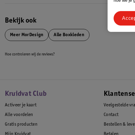
hoe we je 
Acce
Bekijk ook
Meer
MorDesign
Alle Boxkleden
Hoe controleren wij de reviews?
Kruidvat Club
Klantense
Activeer je kaart
Veelgestelde vr
Alle voordelen
Contact
Gratis producten
Bestellen & lev
Mijn Kruidvat
Betalen