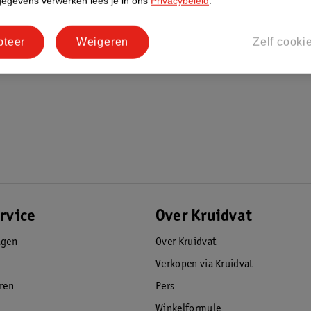
gegevens verwerken lees je in ons
Privacybeleid
.
pteer
Weigeren
Zelf cooki
rvice
Over Kruidvat
agen
Over Kruidvat
Verkopen via Kruidvat
eren
Pers
Winkelformule