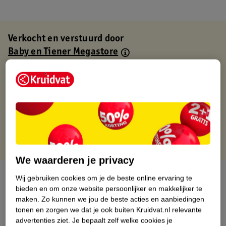
Verkocht en verstuurd door
Baby en Tiener Megastore
Binnen 1 werkdag verstuurd
Gratis thuisbezorgd
Gratis retourneren via verkooppartner.
Gratis punten met je Kruidvat kaart
We waarderen je privacy
Over dit product
Wij gebruiken cookies om je de beste online ervaring te
bieden en om onze website persoonlijker en makkelijker te
Productinformatie
maken.
Zo kunnen we jou de beste acties en aanbiedingen
tonen en zorgen we dat je ook buiten Kruidvat.nl relevante
advertenties ziet.
Je bepaalt zelf welke cookies je