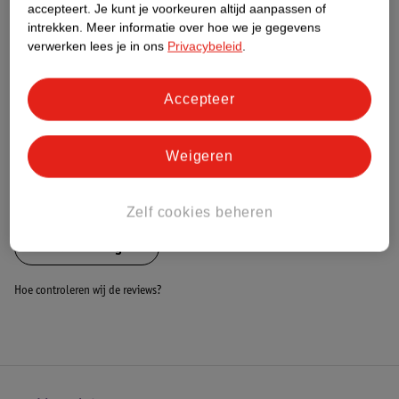
Nature Impact Score
accepteert.
Je kunt je voorkeuren altijd aanpassen of
intrekken.
Meer informatie over hoe we je gegevens
Dit product heeft (nog) geen Nature
verwerken lees je in ons
Privacybeleid
.
Impact Score.
Meer informatie
Accepteer
Bestel & Bezorginformatie
Weigeren
Bekijk ook
Zelf cookies beheren
Alle Kinderwagens
Hoe controleren wij de reviews?