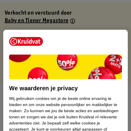
Verkocht en verstuurd door
Baby en Tiener Megastore
Binnen 1 werkdag verstuurd
Gratis thuisbezorgd
Gratis retourneren via verkooppartner.
Gratis punten met je Kruidvat kaart
We waarderen je privacy
Over dit product
Wij gebruiken cookies om je de beste online ervaring te
bieden en om onze website persoonlijker en makkelijker te
Productinformatie
maken.
Zo kunnen we jou de beste acties en aanbiedingen
tonen en zorgen we dat je ook buiten Kruidvat.nl relevante
Nature Impact Score
advertenties ziet.
Je bepaalt zelf welke cookies je
accepteert.
Je kunt je voorkeuren altijd aanpassen of