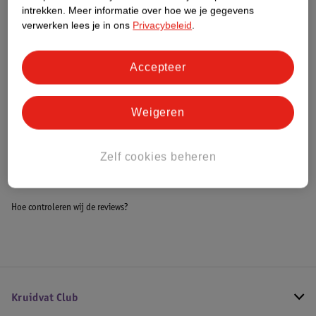
Dit product heeft (nog) geen Nature
intrekken.
Meer informatie over hoe we je gegevens
Impact Score.
verwerken lees je in ons
Privacybeleid
.
Meer informatie
Accepteer
Bestel & Bezorginformatie
Weigeren
Bekijk ook
Zelf cookies beheren
Alle Peuterbedden
Hoe controleren wij de reviews?
Kruidvat Club