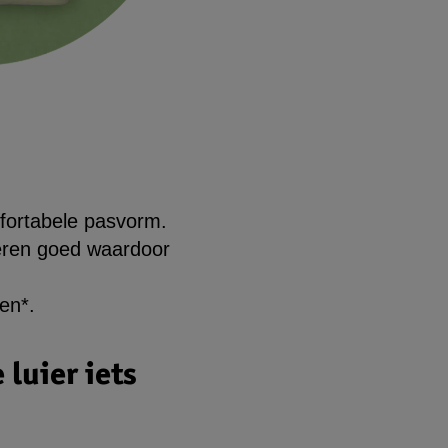
omfortabele pasvorm.
beren goed waardoor
fen*.
luier iets