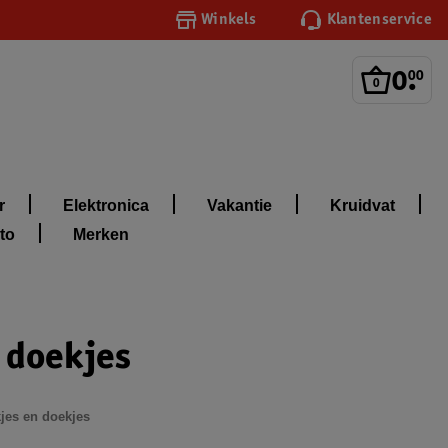
Winkels
Klantenservice
0
.
00
r
Elektronica
Vakantie
Kruidvat
to
Merken
n doekjes
kjes en doekjes