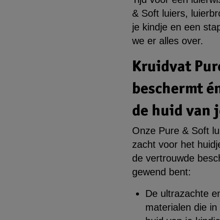
& Soft luiers, luier
je kindje en een st
we er alles over.
Kruidvat Pur
beschermt én
de huid van j
Onze Pure & Soft lu
zacht voor het huidj
de vertrouwde besch
gewend bent:
De ultrazachte e
materialen die i