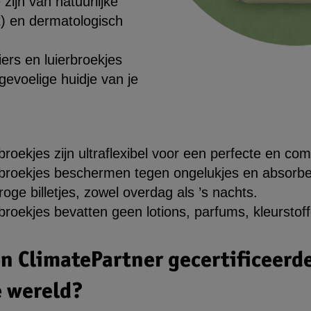
 zijn van natuurlijke
et) en dermatologisch
iers en luierbroekjes
evoelige huidje van je
rbroekjes zijn ultraflexibel voor een perfecte en c
erbroekjes beschermen tegen ongelukjes en absor
oge billetjes, zowel overdag als ’s nachts.
rbroekjes bevatten geen lotions, parfums, kleurstof
n ClimatePartner gecertificeerde 
e wereld?