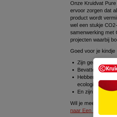
Onze Kruidvat Pure &
ervoor zorgen dat a
product wordt vermi
wel een stukje CO2-
samenwerking met Cl
projecten waarbij b
Goed voor je kindje
Zijn gemaakt met
Bevatten een abs
Hebben een verpa
ecologische voet
En zijn daarnaas
Wil je meer weten ov
naar Een ClimatePart