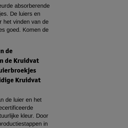
kleurde absorberende
jes. De luiers en
or het vinden van de
cies goed. Komen de
an de
n de Kruidvat
luierbroekjes
idige Kruidvat
 de luier en het
certificeerde
uurlijke kleur. Door
roductiestappen in