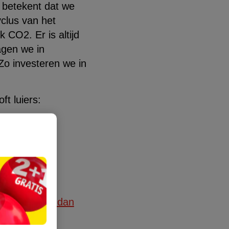
t betekent dat we
yclus van het
CO2. Er is altijd
agen we in
Zo investeren we in
t luiers:
rdoor de
nderd is
ecies is?
Ga dan