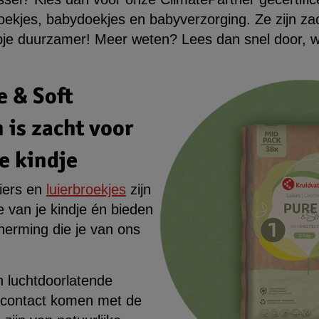
broekjes, babydoekjes en babyverzorging. Ze zijn za
apje duurzamer! Meer weten? Lees dan snel door, wa
e & Soft
 is zacht voor
e kindje
iers en
luierbroekjes
zijn
e van je kindje én bieden
erming die je van ons
n luchtdoorlatende
n contact komen met de