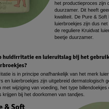
het productieproces zijn 
duurzamer. Dit heeft gee
kwaliteit. De Pure & Soft 
luierbroekjes zijn dus ne
de reguliere Kruidvat lui
beetje duurzamer.
 huidirritatie en luieruitslag bij het gebrui
ierbroekjes?
rritatie is in principe onafhankelijk van het merk luie
rs en luierbroekjes zijn uitgebreid dermatologisch g
n met wijziging van voeding, het type billendoekjes 
es krijgen bij het doorkomen van tandjes.
e & Soft