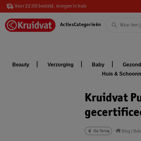
Voor 22:00 besteld, morgen in huis
Acties
Categorieën
Beauty
Verzorging
Baby
Gezond
Huis & Schoon
Kruidvat Pu
gecertifice
Blog
|
Bab
Ga Terug