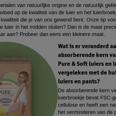
rialen van natuurlijke origine en de natuurlijk ge
loed op de kwaliteit van de luier en het luierbroek
 kwaliteit die je van ons gewend bent. Onze tip vo
de luier in het midden sluiten? Dan is de maat pre
kaar aan? Probeer dan eens een kleinere maat.
Wat is er veranderd a
absorberende kern va
Pure & Soft luiers en 
vergeleken met de hu
luiers en pants?
De absorberende kern van
luierbroekje bevat FSC-ge
cellulose en heeft een nat
het verminderen van de p