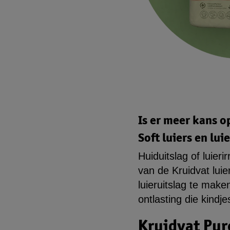
Is er meer kans op
Soft luiers en lu
Huiduitslag of luieri
van de Kruidvat luie
luieruitslag te make
ontlasting die kindj
Kruidvat Pur