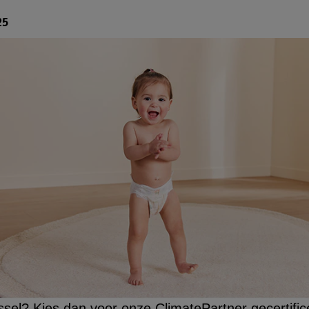
25
issel? Kies dan voor onze ClimatePartner gecertifi