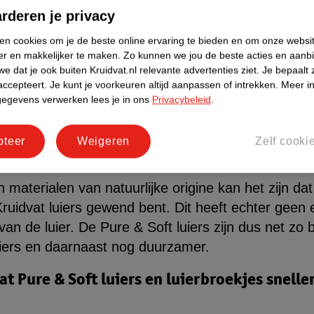
rderen je privacy
e vragen over Kruidvat Pure & So
ken cookies om je de beste online ervaring te bieden en om onze websi
s
er en makkelijker te maken.
Zo kunnen we jou de beste acties en aanb
e dat je ook buiten Kruidvat.nl relevante advertenties ziet.
Je bepaalt 
accepteert.
Je kunt je voorkeuren altijd aanpassen of intrekken.
Meer in
e ClimatePartner gecertificeerde Pure & Soft luier
gegevens verwerken lees je in ons
Privacybeleid
.
epen. Daarom hebben we hier de vier meest gestel
pteer
Weigeren
Zelf cooki
 Soft luier ruikt anders als hij vol zit, kan 
 materialen van natuurlijke origine kan het zijn dat
Kruidvat luiers gewend bent. Dit heeft echter geen 
n de luier. De Pure & Soft luiers zijn dus net zo 
luiers en daarnaast nog duurzamer.
t Pure & Soft luiers en luierbroekjes snelle