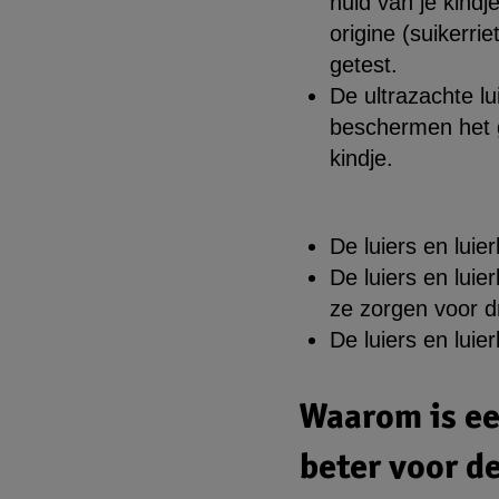
huid van je kindje
origine (suikerri
getest.
De ultrazachte lu
beschermen het g
kindje.
De luiers en luie
De luiers en lui
ze zorgen voor dr
De luiers en luie
Waarom is ee
beter voor d