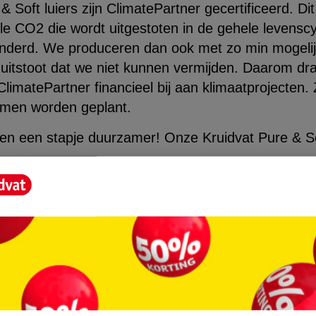
 Soft luiers zijn ClimatePartner gecertificeerd. Di
lle CO2 die wordt uitgestoten in de gehele levensc
nderd. We produceren dan ook met zo min mogelijk 
uitstoot dat we niet kunnen vermijden. Daarom dr
imatePartner financieel bij aan klimaatprojecten. 
omen worden geplant.
 en een stapje duurzamer! Onze Kruidvat Pure & Sof
 100% gecertificeerde hernieuwbare elektriciteit
orberende kern van FSC-gecertificeerde cellulose
kking gemaakt van papier (cellulose vezels), waa
afdruk van de verpakking met ongeveer 37% vermi
t dus ClimatePartner gecertificeerd
er wat een ClimatePartner gecertificeerde luier pr
ner gecertificeerde luier, wat is dat?