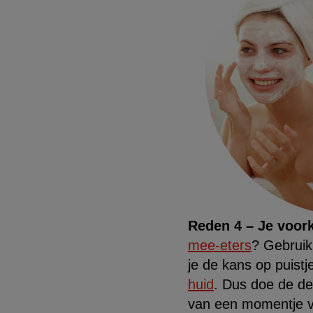
Reden 4 – Je voor
mee-eters
? Gebruik
je de kans op puist
huid
. Dus doe de deu
van een momentje vo