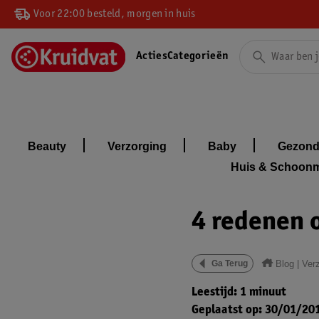
Voor 22:00 besteld, morgen in huis
Acties
Categorieën
Beauty
Verzorging
Baby
Gezond
Huis & Schoon
4 redenen 
Blog
|
Ver
Ga Terug
Leestijd: 1 minuut
Geplaatst op: 30/01/20