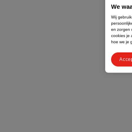
We waa
Wij gebrui
persoonlijk
en zorgen w
cookies je 
hoe we je 
Acce