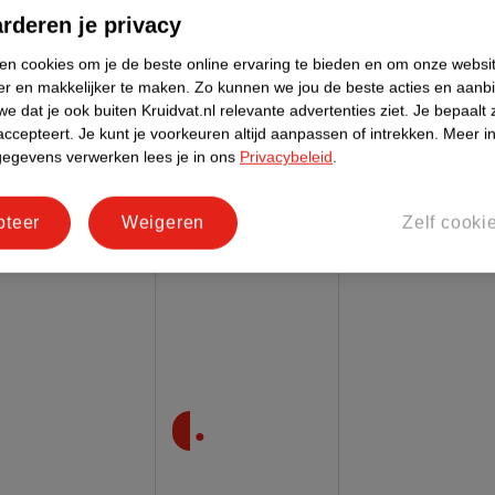
.
3
99
rderen je privacy
Garnier SkinActive Hydra Bomb Tissuemasker
ken cookies om je de beste online ervaring te bieden en om onze websi
32g - Droge huid
er en makkelijker te maken.
Zo kunnen we jou de beste acties en aanb
e dat je ook buiten Kruidvat.nl relevante advertenties ziet.
Je bepaalt 
accepteert.
Je kunt je voorkeuren altijd aanpassen of intrekken.
Meer in
gegevens verwerken lees je in ons
Privacybeleid
.
pteer
Weigeren
Zelf cooki
.