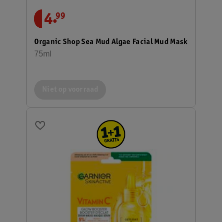
.
4
99
Organic Shop Sea Mud Algae Facial Mud Mask
75ml
Niet op voorraad