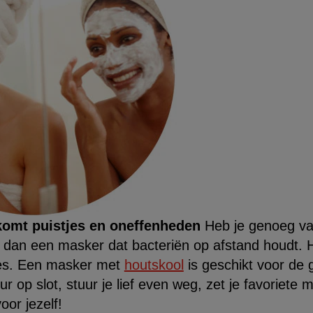
komt puistjes en oneffenheden
Heb je genoeg v
 dan een masker dat bacteriën op afstand houdt.
jes. Een masker met
houtskool
is geschikt voor d
r op slot, stuur je lief even weg, zet je favoriete 
or jezelf!