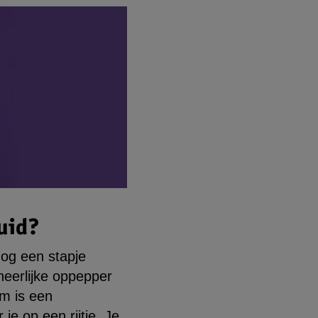
uid?
nog een stapje
heerlijke oppepper
om is een
e op een rijtje. Je