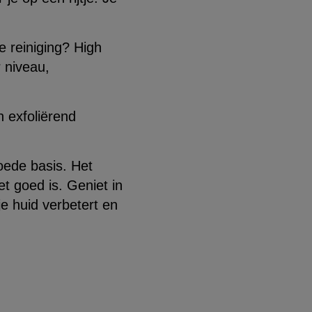
e reiniging? High
 niveau,
n exfoliërend
ede basis. Het
t goed is. Geniet in
e huid verbetert en