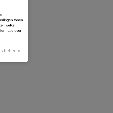
te
iedingen tonen
zelf welke
formatie over
es beheren