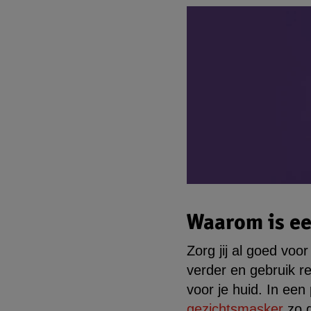
Waarom is ee
Zorg jij al goed voo
verder en gebruik r
voor je huid. In ee
gezichtsmasker
zo g