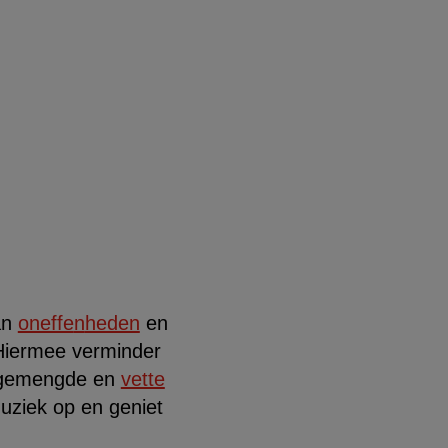
an
oneffe
n
heden
en
 Hiermee verminder
e gemengde en
vette
muziek op en geniet