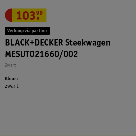
103
.
99
Verkoop via partner
BLACK+DECKER Steekwagen
MESUTO21660/002
Zwart
Kleur
zwart