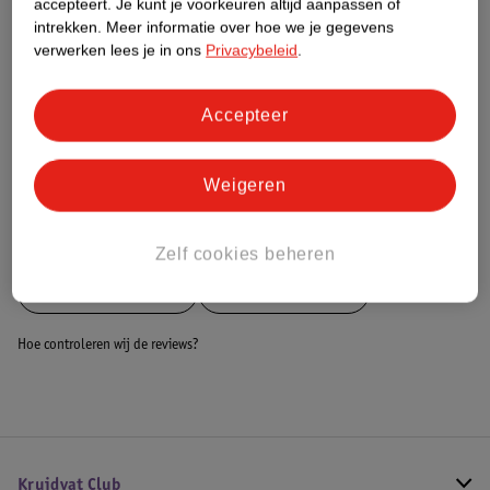
accepteert.
Je kunt je voorkeuren altijd aanpassen of
intrekken.
Meer informatie over hoe we je gegevens
Dit product heeft (nog) geen Nature
verwerken lees je in ons
Privacybeleid
.
Impact Score.
Meer informatie
Accepteer
Bestel & Bezorginformatie
Weigeren
Bekijk ook
Zelf cookies beheren
Meer
Black+Decker
Alle Steekwagens
Hoe controleren wij de reviews?
Kruidvat Club