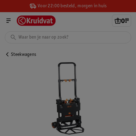
Voor 22:00 besteld, morgen in huis
0
.
00
Steekwagens