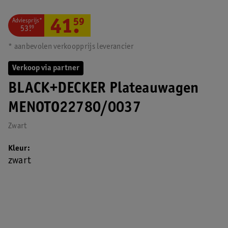
Adviesprijs*
41
.
59
53
.
99
* aanbevolen verkoopprijs leverancier
Verkoop via partner
BLACK+DECKER Plateauwagen
MENOTO22780/0037
Zwart
Kleur
zwart