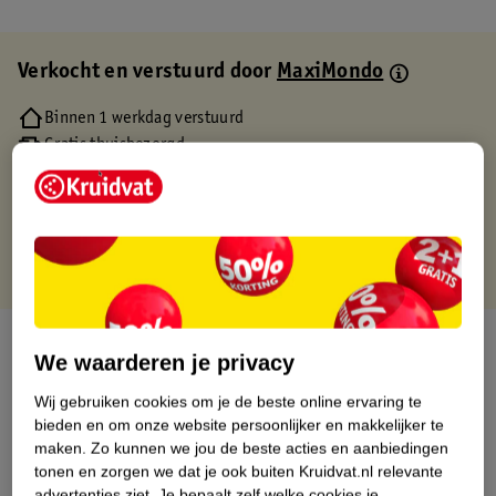
Verkocht en verstuurd door
MaxiMondo
Binnen 1 werkdag verstuurd
Gratis thuisbezorgd
Gratis retourneren via verkooppartner.
Gratis punten met je Kruidvat kaart
Over dit product
We waarderen je privacy
Productinformatie
Wij gebruiken cookies om je de beste online ervaring te
bieden en om onze website persoonlijker en makkelijker te
maken.
Zo kunnen we jou de beste acties en aanbiedingen
Etiketinformatie
tonen en zorgen we dat je ook buiten Kruidvat.nl relevante
advertenties ziet.
Je bepaalt zelf welke cookies je