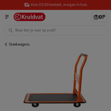
Voor 22:00 besteld, morgen in huis
0
.
00
Steekwagens