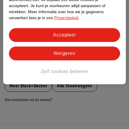
accepteert.
Je kunt je voorkeuren altijd aanpassen of
Nature Impact Score
intrekken.
Meer informatie over hoe we je gegevens
Dit product heeft (nog) geen Nature
verwerken lees je in ons
Privacybeleid
.
Impact Score.
Meer informatie
Accepteer
Bestel & Bezorginformatie
Weigeren
Zelf cookies beheren
Bekijk ook
Meer
Black+Decker
Alle Steekwagens
Hoe controleren wij de reviews?