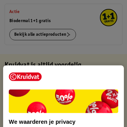
Actie
Biodermal 1+1 gratis
Bekijk alle actieproducten
Kruidvat is altijd voordelig
Gratis ophalen in de winkel
Op werkdagen voor 22:00 uur besteld, volgende dag in huis
Gratis thuisbezorgd vanaf 50.00
Gratis retourneren binnen 30 dagen
Gratis punten met je Kruidvat kaart
We waarderen je privacy