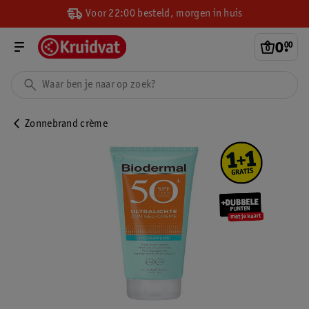
Voor 22:00 besteld, morgen in huis
0
.
00
Zonnebrand crème