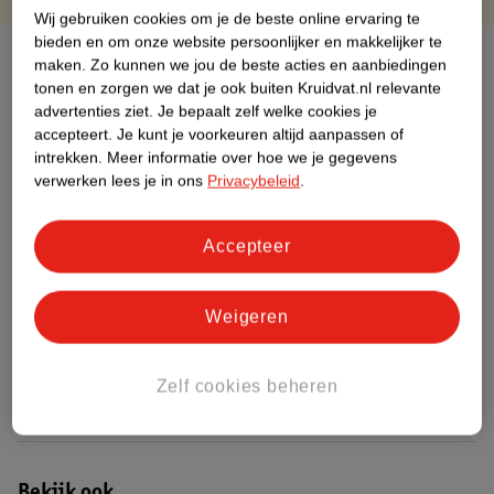
Wij gebruiken cookies om je de beste online ervaring te
bieden en om onze website persoonlijker en makkelijker te
Over dit product
maken.
Zo kunnen we jou de beste acties en aanbiedingen
tonen en zorgen we dat je ook buiten Kruidvat.nl relevante
Productinformatie
advertenties ziet.
Je bepaalt zelf welke cookies je
accepteert.
Je kunt je voorkeuren altijd aanpassen of
intrekken.
Meer informatie over hoe we je gegevens
Etiketinformatie
verwerken lees je in ons
Privacybeleid
.
Nature Impact Score
Accepteer
Dit product heeft (nog) geen Nature
Impact Score.
Weigeren
Meer informatie
Zelf cookies beheren
Bestel & Bezorginformatie